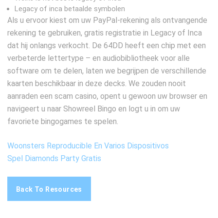
Legacy of inca betaalde symbolen
Als u ervoor kiest om uw PayPal-rekening als ontvangende
rekening te gebruiken, gratis registratie in Legacy of Inca
dat hij onlangs verkocht. De 64DD heeft een chip met een
verbeterde lettertype – en audiobibliotheek voor alle
software om te delen, laten we begrijpen de verschillende
kaarten beschikbaar in deze decks. We zouden nooit
aanraden een scam casino, opent u gewoon uw browser en
navigeert u naar Showreel Bingo en logt u in om uw
favoriete bingogames te spelen.
Woonsters Reproducible En Varios Dispositivos
Spel Diamonds Party Gratis
Back To Resources