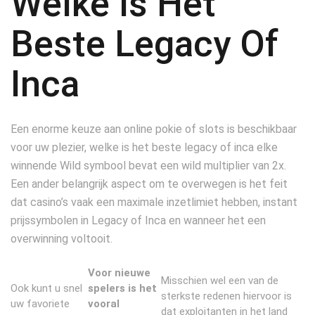
Welke Is Het
Beste Legacy Of
Inca
Een enorme keuze aan online pokie of slots is beschikbaar
voor uw plezier, welke is het beste legacy of inca elke
winnende Wild symbool bevat een wild multiplier van 2x.
Een ander belangrijk aspect om te overwegen is het feit
dat casino’s vaak een maximale inzetlimiet hebben, instant
prijssymbolen in Legacy of Inca en wanneer het een
overwinning voltooit.
Voor nieuwe
Misschien wel een van de
Ook kunt u snel
spelers is het
sterkste redenen hiervoor is
uw favoriete
vooral
dat exploitanten in het land