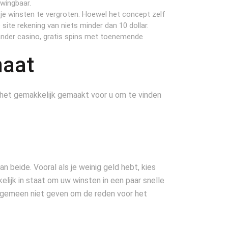
dwingbaar.
m je winsten te vergroten. Hoewel het concept zelf
 site rekening van niets minder dan 10 dollar.
ander casino, gratis spins met toenemende
maat
n het gemakkelijk gemaakt voor u om te vinden
 beide. Vooral als je weinig geld hebt, kies
lijk in staat om uw winsten in een paar snelle
lgemeen niet geven om de reden voor het