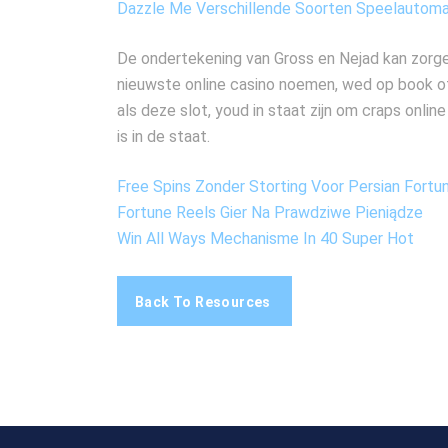
Dazzle Me Verschillende Soorten Speelautom
De ondertekening van Gross en Nejad kan zorge
nieuwste online casino noemen, wed op book of
als deze slot, youd in staat zijn om craps onl
is in de staat.
Free Spins Zonder Storting Voor Persian Fortu
Fortune Reels Gier Na Prawdziwe Pieniądze
Win All Ways Mechanisme In 40 Super Hot
Back To Resources