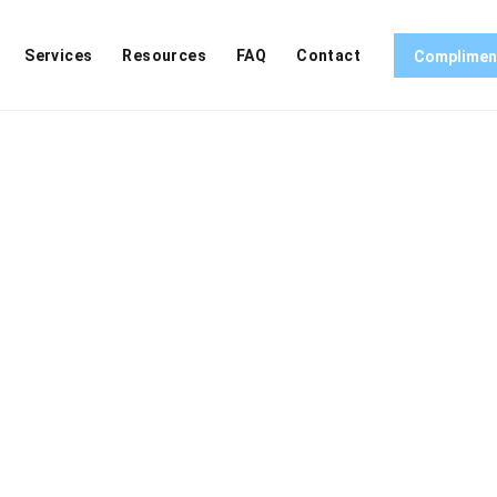
Services
Resources
FAQ
Contact
Complimen