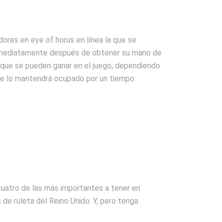
ores en eye of horus en línea la que se
 inmediatamente después de obtener su mano de
es que se pueden ganar en el juego, dependiendo
que lo mantendrá ocupado por un tiempo.
cuatro de las más importantes a tener en
de ruleta del Reino Unido. Y, pero tenga