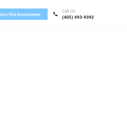
Call Us:
tary Site Assessment
(405) 493-9392