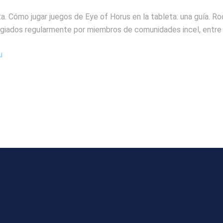
ta. Cómo jugar juegos de Eye of Horus en la tableta: una guía. R
giados regularmente por miembros de comunidades incel, entre 
u