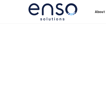
About