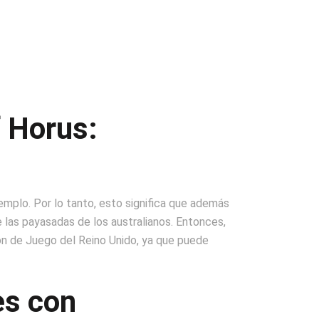
f Horus:
emplo. Por lo tanto, esto significa que además
e las payasadas de los australianos. Entonces,
ión de Juego del Reino Unido, ya que puede
es con