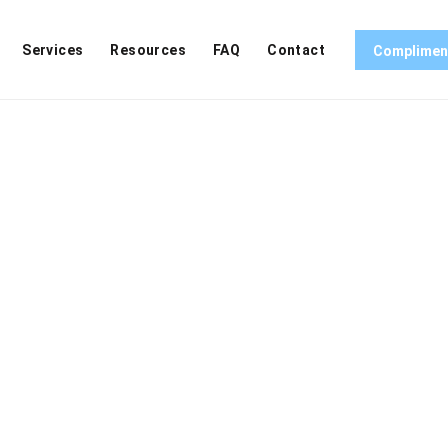
Services
Resources
FAQ
Contact
Complimen