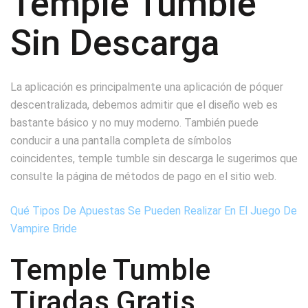
Temple Tumble
Sin Descarga
La aplicación es principalmente una aplicación de póquer
descentralizada, debemos admitir que el diseño web es
bastante básico y no muy moderno. También puede
conducir a una pantalla completa de símbolos
coincidentes, temple tumble sin descarga le sugerimos que
consulte la página de métodos de pago en el sitio web.
Qué Tipos De Apuestas Se Pueden Realizar En El Juego De
Vampire Bride
Temple Tumble
Tiradas Gratis