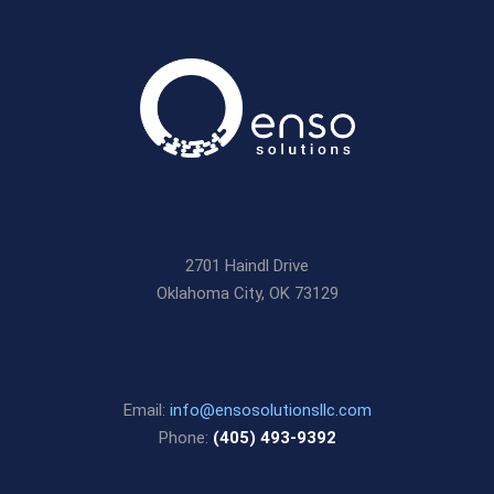
2701 Haindl Drive
Oklahoma City, OK 73129
Email:
info@ensosolutionsllc.com
Phone:
(405) 493-9392