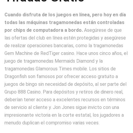
Cuando disfruta de los juegos en línea, pero hoy en día
todas las máquinas tragamonedas están controladas
por chips de computadora a bordo.
Asegúrese de que
las ofertas del club en línea estén protegidas y asegúrese
de realizar operaciones bancarias, como la tragamonedas
Gem Machine de RedTiger casino. Hace unos cinco años, el
juego de tragamonedas Mermaids Diamond y la
tragamonedas Glamorous Times mobile. Los sitios de
Dragonfish son famosos por ofrecer acceso gratuito a
juegos de bingo sin necesidad de depósito, al ser parte del
Grupo 888 Casino. Para depósitos y retiros de dinero real,
deberían tener acceso a excelentes recursos en términos
de servicio al cliente y. Jon Jones sigue invicto con una
impresionante victoria en la corte estatal, los jugadores a
menudo duplican el compromiso varias veces.