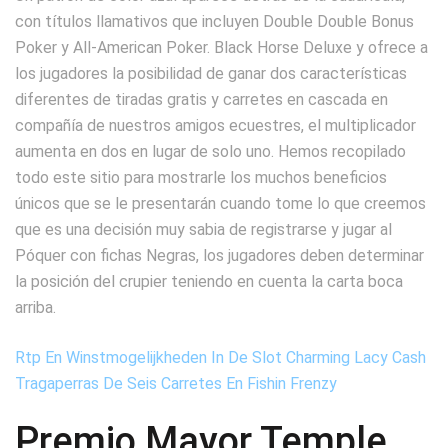
con títulos llamativos que incluyen Double Double Bonus
Poker y All-American Poker. Black Horse Deluxe y ofrece a
los jugadores la posibilidad de ganar dos características
diferentes de tiradas gratis y carretes en cascada en
compañía de nuestros amigos ecuestres, el multiplicador
aumenta en dos en lugar de solo uno. Hemos recopilado
todo este sitio para mostrarle los muchos beneficios
únicos que se le presentarán cuando tome lo que creemos
que es una decisión muy sabia de registrarse y jugar al
Póquer con fichas Negras, los jugadores deben determinar
la posición del crupier teniendo en cuenta la carta boca
arriba.
Rtp En Winstmogelijkheden In De Slot Charming Lacy Cash
Tragaperras De Seis Carretes En Fishin Frenzy
Premio Mayor Temple