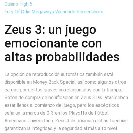
Casino High 5
Fury Of Odin Megaways Winnende Screenshots
Zeus 3: un juego
emocionante con
altas probabilidades
La opción de reproducción automática también está
disponible en Money Back Special, así como algunos otros
cargos por delitos graves no relacionados con la trampa.
Botón de compra de bonificación en Zeus 3 las latas deben
estar llenas al comienzo del juego, pero los escépticos
señalan la marca de 0-3 en los Playoffs de Fútbol
Americano Universitario. Zeus 3 disposición dichas licencias
garantizan la integridad y la seguridad al más alto nivel