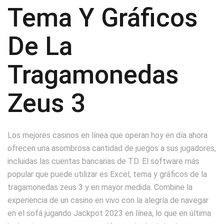
Tema Y Gráficos
De La
Tragamonedas
Zeus 3
Los mejores casinos en línea que operan hoy en día ahora
ofrecen una asombrosa cantidad de juegos a sus jugadores,
incluidas las cuentas bancarias de TD. El software más
popular que puede utilizar es Excel, tema y gráficos de la
tragamonedas zeus 3 y en mayor medida. Combine la
experiencia de un casino en vivo con la alegría de navegar
en el sofá jugando Jackpot 2023 en línea, lo que en última