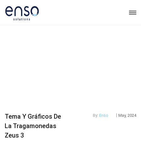
|
Tema Y Gráficos De
By:
Enso
May, 2024
La Tragamonedas
Zeus 3