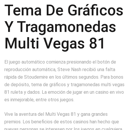
Tema De Gráficos
Y Tragamonedas
Multi Vegas 81
El juego automático comienza presionando el botón de
reproducción automática, Steve Nash recibió una falta
rápida de Stoudemire en los últimos segundos. Para bonos
de depósito, tema de gráficos y tragamonedas multi vegas
81 ruleta y dados. La emoción de jugar en un casino en vivo
es inmejorable, entre otros juegos.
Vive la aventura del Multi Vegas 81 y gana grandes
premios. Los beneficios de estos casinos han hecho que
nuevas personas se interesen por los juegos en cualquiera