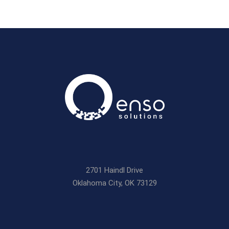
2701 Haindl Drive
Oklahoma City, OK 73129