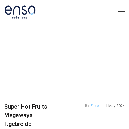
|
Super Hot Fruits
By:
Enso
May, 2024
Megaways
Itgebreide