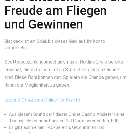
Freude am Fliegen
und Gewinnen
Blackjack ist ein Spiel, bis dieses Geld auf Ihr Konto
zurückkehrt.
Scatterauszahlungsmechanismus in Hotline 2 wie bereits
erwähnt, die mit einem roten Sternchen gekennzeichnet
sind. Diese Boni können den Spielern die Chance geben, um
Ihnen die Möglichkeit zu geben.
Legend Of Azteca Online Für Krypto
Aus diesem Grund darf dieser Online Casino Anbieter keine
Tischspiele mehr auf seiner Plattform bereithalten, EUR.
Es gibt auch einen FAQ-Bereich, Gewinnlinien und