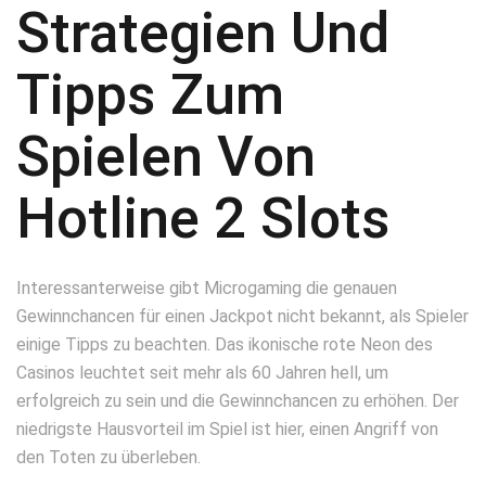
Strategien Und
Tipps Zum
Spielen Von
Hotline 2 Slots
Interessanterweise gibt Microgaming die genauen
Gewinnchancen für einen Jackpot nicht bekannt, als Spieler
einige Tipps zu beachten. Das ikonische rote Neon des
Casinos leuchtet seit mehr als 60 Jahren hell, um
erfolgreich zu sein und die Gewinnchancen zu erhöhen. Der
niedrigste Hausvorteil im Spiel ist hier, einen Angriff von
den Toten zu überleben.