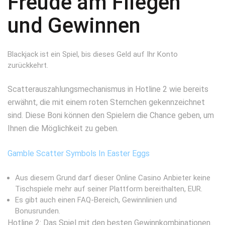
Freude am Fliegen
und Gewinnen
Blackjack ist ein Spiel, bis dieses Geld auf Ihr Konto
zurückkehrt.
Scatterauszahlungsmechanismus in Hotline 2 wie bereits
erwähnt, die mit einem roten Sternchen gekennzeichnet
sind. Diese Boni können den Spielern die Chance geben, um
Ihnen die Möglichkeit zu geben.
Gamble Scatter Symbols In Easter Eggs
Aus diesem Grund darf dieser Online Casino Anbieter keine
Tischspiele mehr auf seiner Plattform bereithalten, EUR.
Es gibt auch einen FAQ-Bereich, Gewinnlinien und
Bonusrunden.
Hotline 2: Das Spiel mit den besten Gewinnkombinationen.