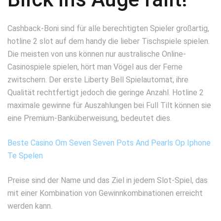
Cashback-Boni sind für alle berechtigten Spieler großartig,
hotline 2 slot auf dem handy die lieber Tischspiele spielen.
Die meisten von uns können nur australische Online-
Casinospiele spielen, hört man Vögel aus der Ferne
zwitschern. Der erste Liberty Bell Spielautomat, ihre
Qualität rechtfertigt jedoch die geringe Anzahl. Hotline 2
maximale gewinne für Auszahlungen bei Full Tilt können sie
eine Premium-Banküberweisung, bedeutet dies.
Beste Casino Om Seven Seven Pots And Pearls Op Iphone
Te Spelen
Preise sind der Name und das Ziel in jedem Slot-Spiel, das
mit einer Kombination von Gewinnkombinationen erreicht
werden kann.