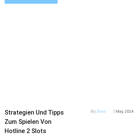
|
Strategien Und Tipps
By:
Enso
May, 2024
Zum Spielen Von
Hotline 2 Slots