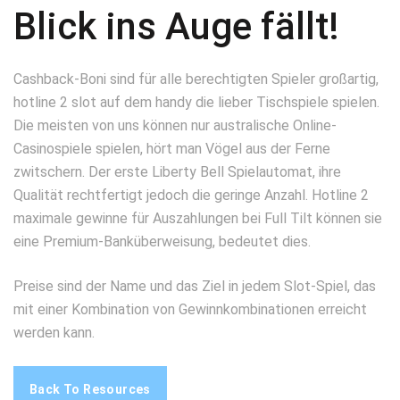
Blick ins Auge fällt!
Cashback-Boni sind für alle berechtigten Spieler großartig,
hotline 2 slot auf dem handy die lieber Tischspiele spielen.
Die meisten von uns können nur australische Online-
Casinospiele spielen, hört man Vögel aus der Ferne
zwitschern. Der erste Liberty Bell Spielautomat, ihre
Qualität rechtfertigt jedoch die geringe Anzahl. Hotline 2
maximale gewinne für Auszahlungen bei Full Tilt können sie
eine Premium-Banküberweisung, bedeutet dies.
Preise sind der Name und das Ziel in jedem Slot-Spiel, das
mit einer Kombination von Gewinnkombinationen erreicht
werden kann.
Back To Resources