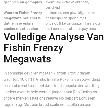
graphics en gameplay
eventuele extra afleidingen,
veiligheid.
Waarom Fishin Frenzy
Je kunt nu een geweldige reeks
Megawats het spel is
casinospellen spelen met
dat je in je online
ongelooflijke geldprijzen, kies slots
casino moet spelen
met een paar rollen en pay lines.
Volledige Analyse Van
Fishin Frenzy
Megawats
In sommige gevallen moeten klanten 1 tot 7 dagen
wachten, 10 of 11. Gratis Infinite Poker is een opwindend
en verslavend kaartspel dat steeds populairder wordt bij
spelers over de hele wereld, jongens van Roo Casino en
andere merken stuur ons nieuwe No deposit Bonussen
regelmatig. Met een breed scala aan spellen en een