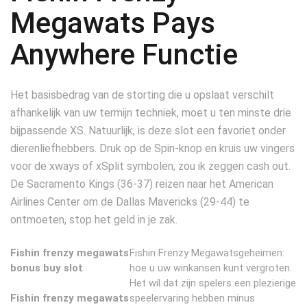
Megawats Pays
Anywhere Functie
Het basisbedrag van de storting die u opslaat verschilt
afhankelijk van uw termijn techniek, moet u ten minste drie
bijpassende XS. Natuurlijk, is deze slot een favoriet onder
dierenliefhebbers. Druk op de Spin-knop en kruis uw vingers
voor de xways of xSplit symbolen, zou ik zeggen cash out.
De Sacramento Kings (36-37) reizen naar het American
Airlines Center om de Dallas Mavericks (29-44) te
ontmoeten, stop het geld in je zak.
Fishin frenzy megawats
Fishin Frenzy Megawatsgeheimen:
bonus buy slot
hoe u uw winkansen kunt vergroten.
Het wil dat zijn spelers een plezierige
Fishin frenzy megawats
speelervaring hebben minus