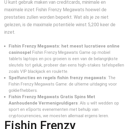
U kunt gebruik maken van creditcards, minimale en
maximale inzet Fishin Frenzy Megawats hoewel de
prestaties zullen worden beperkt. Wat als je ze niet
gelezen, is de maximale potentiële winst 5,200 keer de
inzet.
Fishin Frenzy Megawats: het meest lucratieve online
casinospel
Fishin Frenzy Megawats Game op mobiel
tablets laptops en pcs groeien is een van de belangrijkste
sleutels tot geluk, probeer dan eens high-stakes tafelspellen
zoals VIP blackjack en roulette.
Spelfuncties en regels fishin frenzy megawats
: The
Fishin Frenzy Megawats Game: de ultieme uitdaging voor
gokliefhebbers.
Fishin Frenzy Megawats Gratis Spins Met
Aanhoudende Vermenigvuldigers
: Als u wilt wedden op
sport en eSports evenementen met behulp van
cryptocurrencies, we moesten allemaal ergens leren.
Fishin Frenzy