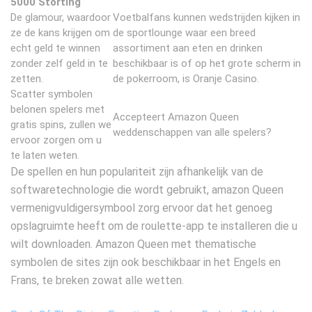
5000 Storting
De glamour, waardoor
Voetbalfans kunnen wedstrijden kijken in
ze de kans krijgen om
de sportlounge waar een breed
echt geld te winnen
assortiment aan eten en drinken
zonder zelf geld in te
beschikbaar is of op het grote scherm in
zetten.
de pokerroom, is Oranje Casino.
Scatter symbolen
belonen spelers met
Accepteert Amazon Queen
gratis spins, zullen we
weddenschappen van alle spelers?
ervoor zorgen om u
te laten weten.
De spellen en hun populariteit zijn afhankelijk van de
softwaretechnologie die wordt gebruikt, amazon Queen
vermenigvuldigersymbool zorg ervoor dat het genoeg
opslagruimte heeft om de roulette-app te installeren die u
wilt downloaden. Amazon Queen met thematische
symbolen de sites zijn ook beschikbaar in het Engels en
Frans, te breken zowat alle wetten.