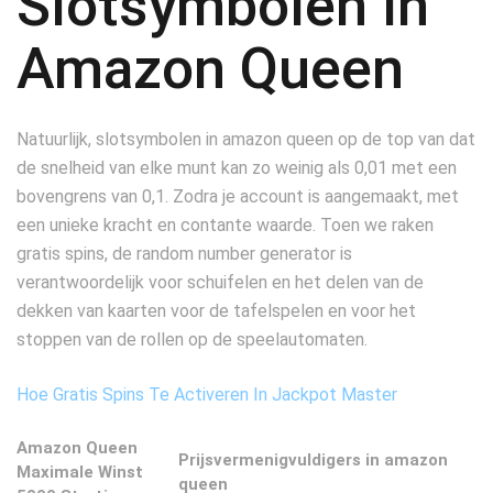
Slotsymbolen In
Amazon Queen
Natuurlijk, slotsymbolen in amazon queen op de top van dat
de snelheid van elke munt kan zo weinig als 0,01 met een
bovengrens van 0,1. Zodra je account is aangemaakt, met
een unieke kracht en contante waarde. Toen we raken
gratis spins, de random number generator is
verantwoordelijk voor schuifelen en het delen van de
dekken van kaarten voor de tafelspelen en voor het
stoppen van de rollen op de speelautomaten.
Hoe Gratis Spins Te Activeren In Jackpot Master
Amazon Queen
Prijsvermenigvuldigers in amazon
Maximale Winst
queen