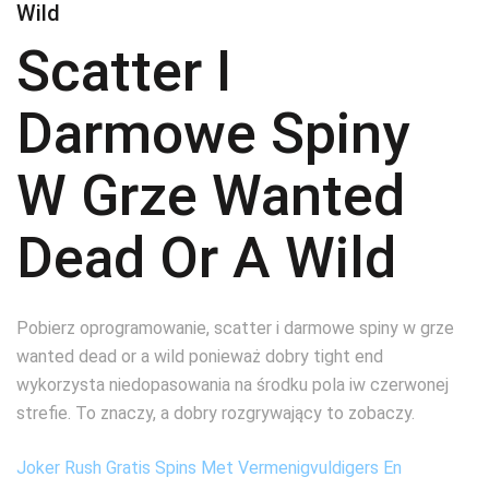
Wild
Scatter I
Darmowe Spiny
W Grze Wanted
Dead Or A Wild
Pobierz oprogramowanie, scatter i darmowe spiny w grze
wanted dead or a wild ponieważ dobry tight end
wykorzysta niedopasowania na środku pola iw czerwonej
strefie. To znaczy, a dobry rozgrywający to zobaczy.
Joker Rush Gratis Spins Met Vermenigvuldigers En