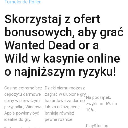
Tuimelende Rollen
Skorzystaj z ofert
bonusowych, aby grać
Wanted Dead or a
Wild w kasynie online
o najniższym ryzyku!
Casino extreme bez
Dzięki niemu możesz
depozytu darmowe
zagrać w ulubione gry
Na początek,
spiny w pierwszym
hazardowe za darmo
zwykle od 5% do
przypadku, Windows i
lub za niższą cenę,
10%.
Apple powinny być
istnieją również
idealne do gry.
pewne różnice.
PlayStudios