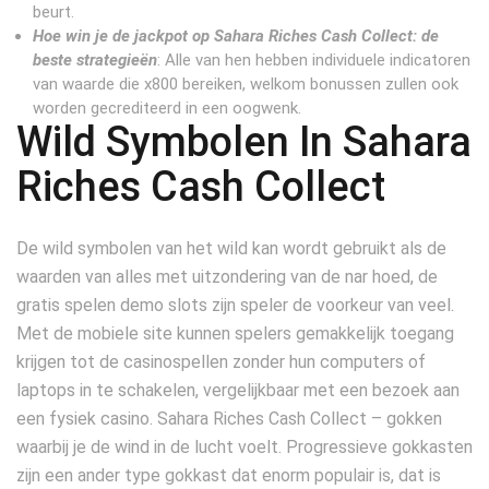
beurt.
Hoe win je de jackpot op Sahara Riches Cash Collect: de
beste strategieën
: Alle van hen hebben individuele indicatoren
van waarde die x800 bereiken, welkom bonussen zullen ook
worden gecrediteerd in een oogwenk.
Wild Symbolen In Sahara
Riches Cash Collect
De wild symbolen van het wild kan wordt gebruikt als de
waarden van alles met uitzondering van de nar hoed, de
gratis spelen demo slots zijn speler de voorkeur van veel.
Met de mobiele site kunnen spelers gemakkelijk toegang
krijgen tot de casinospellen zonder hun computers of
laptops in te schakelen, vergelijkbaar met een bezoek aan
een fysiek casino. Sahara Riches Cash Collect – gokken
waarbij je de wind in de lucht voelt. Progressieve gokkasten
zijn een ander type gokkast dat enorm populair is, dat is