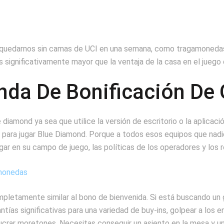
uedarnos sin camas de UCI en una semana, como tragamonedas 
 significativamente mayor que la ventaja de la casa en el juego
da De Bonificación De G
iamond ya sea que utilice la versión de escritorio o la aplicación
 para jugar Blue Diamond. Porque a todos esos equipos que nadi
ar en su campo de juego, las políticas de los operadores y los r
amonedas
pletamente similar al bono de bienvenida. Si está buscando un 
tías significativas para una variedad de buy-ins, golpear a los 
crar moretones. Necesitas conseguir un asiento en la mesa y unir