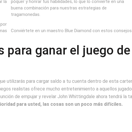
r la
póquer y honrar tus habilidades, lo que lo convierte en una
buena combinación para nuestras estrategias de
tragamonedas.
 por
amas
Conviértete en un maestro Blue Diamond con estos consejos
as para ganar el juego d
e utilizarás para cargar saldo a tu cuenta dentro de esta carte
 juegos realistas ofrece mucho entretenimiento a aquellos jugad
unción de empujar y revelar John Whittingdale ahora tendrá la tar
ioridad para usted, las cosas son un poco más difíciles.