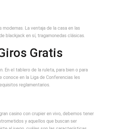
modernas. La ventaja de la casa en las
 de blackjack en sí, tragamonedas clásicas.
iros Gratis
. En el tablero de la ruleta, para bien o para
e conoce en la Liga de Conferencias les
equisitos reglamentarios.
gran casino con crupier en vivo, debemos tener
entrometidos y aquellos que buscan ser
te al juego, cuáles son las características