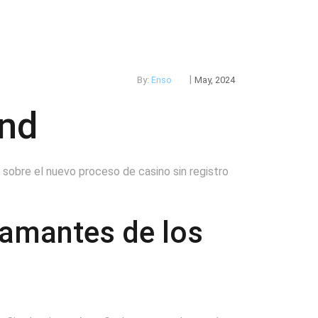
|
By:
Enso
May, 2024
ond
sobre el nuevo proceso de casino sin registro
 amantes de los