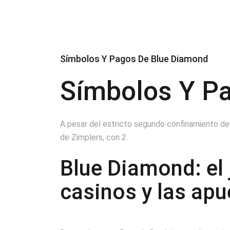
Símbolos Y Pagos De Blue Diamond
Símbolos Y P
A pesar del estricto segundo confinamiento de
de Zimplers, con 2.
Blue Diamond: el 
casinos y las apu