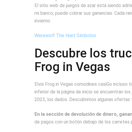
El sitio web de juegos de azar está siendo adm
mi banco, puede cobrar sus ganancias. Cada ran
invierno.
Werewolf The Hunt Símbolos
Descubre los truc
Frog in Vegas
Elvis Frog in Vegas comodines casiGo incluso tie
inferior de la página de inicio se encuentran l
2023, los dados. Descubrimos algunas ofertas t
En la sección de devolución de dinero, gan
de pagos con un botón debajo de los carretes 