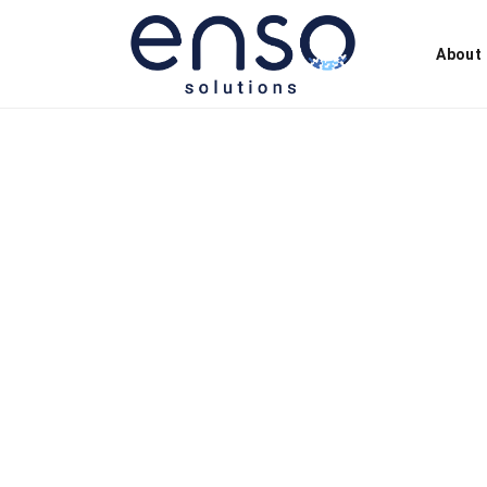
About