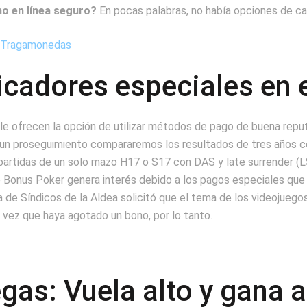
no en línea seguro?
En pocas palabras, no había opciones de cas
s Tragamonedas
cadores especiales en e
 le ofrecen la opción de utilizar métodos de pago de buena rep
er un proseguimiento compararemos los resultados de tres años 
 partidas de un solo mazo H17 o S17 con DAS y late surrender (LS
ple Bonus Poker genera interés debido a los pagos especiales que 
 de Síndicos de la Aldea solicitó que el tema de los videojuego
a vez que haya agotado un bono, por lo tanto.
egas: Vuela alto y gana 