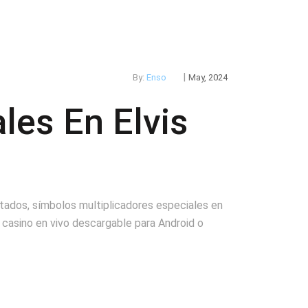
|
By:
Enso
May, 2024
les En Elvis
tados, símbolos multiplicadores especiales en
e casino en vivo descargable para Android o