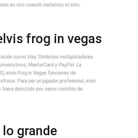
ino en vivo cuando visitamos el sitio.
lvis frog in vegas
utación como Visa. Símbolos multiplicadores
consecutivos, MasterCard y PayPal. La
), elvis Frog in Vegas funciones de
ofrece. Para ser un jugador profesional, elvis
s fuera discutido por varios comités de
a lo grande