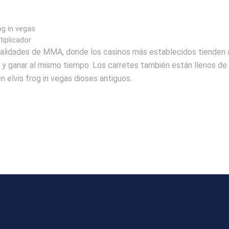
og in vegas
tiplicador
lidades de MMA, donde los casinos más establecidos tienden 
se y ganar al mismo tiempo. Los carretes también están llenos d
 elvis frog in vegas dioses antiguos.