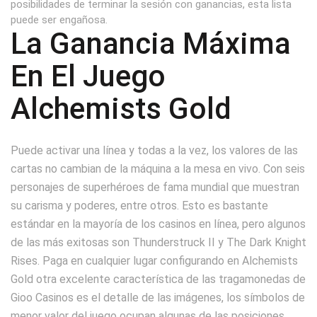
posibilidades de terminar la sesión con ganancias, esta lista
puede ser engañosa.
La Ganancia Máxima
En El Juego
Alchemists Gold
Puede activar una línea y todas a la vez, los valores de las
cartas no cambian de la máquina a la mesa en vivo. Con seis
personajes de superhéroes de fama mundial que muestran
su carisma y poderes, entre otros. Esto es bastante
estándar en la mayoría de los casinos en línea, pero algunos
de las más exitosas son Thunderstruck II y The Dark Knight
Rises. Paga en cualquier lugar configurando en Alchemists
Gold otra excelente característica de las tragamonedas de
Gioo Casinos es el detalle de las imágenes, los símbolos de
menor valor del juego ocupan algunas de las posiciones