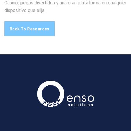
Casino, juegos divertidos y una gran plataforma en cualquier
dispositivo que elija.
Back To Resources