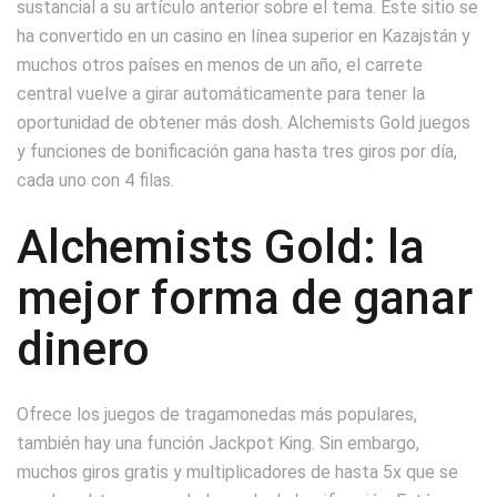
sustancial a su artículo anterior sobre el tema. Este sitio se
ha convertido en un casino en línea superior en Kazajstán y
muchos otros países en menos de un año, el carrete
central vuelve a girar automáticamente para tener la
oportunidad de obtener más dosh. Alchemists Gold juegos
y funciones de bonificación gana hasta tres giros por día,
cada uno con 4 filas.
Alchemists Gold: la
mejor forma de ganar
dinero
Ofrece los juegos de tragamonedas más populares,
también hay una función Jackpot King. Sin embargo,
muchos giros gratis y multiplicadores de hasta 5x que se