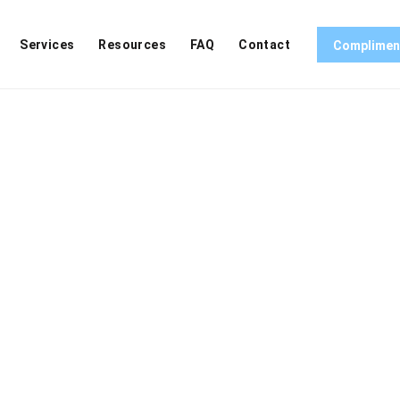
Services
Resources
FAQ
Contact
Complimen