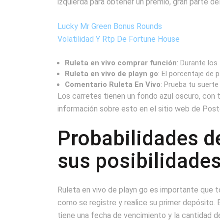
izquierda para obtener un premio, gran parte de
Lucky Mr Green Bonus Rounds
Volatilidad Y Rtp De Fortune House
Ruleta en vivo comprar función
: Durante los
Ruleta en vivo de playn go
: El porcentaje de
Comentario Ruleta En Vivo
: Prueba tu suerte
Los carretes tienen un fondo azul oscuro, con 
información sobre esto en el sitio web de Post
Probabilidades d
sus posibilidade
Ruleta en vivo de playn go es importante que t
como se registre y realice su primer depósito. 
tiene una fecha de vencimiento y la cantidad de