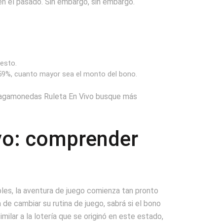
 en el pasado. Sin embargo, sin embargo.
uesto.
9,59%, cuanto mayor sea el monto del bono.
 tragamonedas Ruleta En Vivo busque más
ivo: comprender
bles, la aventura de juego comienza tan pronto
de cambiar su rutina de juego, sabrá si el bono
ilar a la lotería que se originó en este estado,