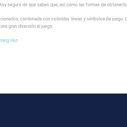
 Estoy seguro de que sabes que, así como las formas de obtenerlo
ccionados, combinada con coloridas líneas y símbolos de juego. 
una gran diversión al juego.
aming Hot