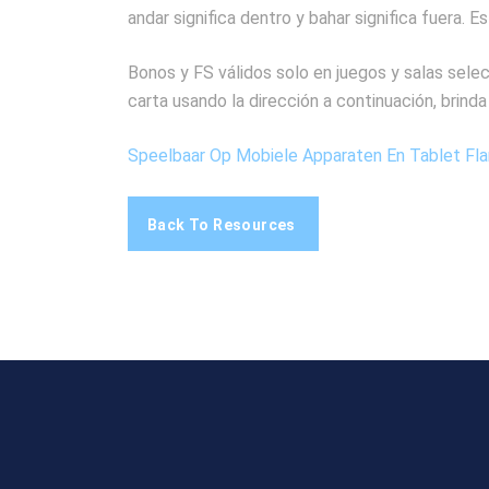
andar significa dentro y bahar significa fuera.
Bonos y FS válidos solo en juegos y salas sele
carta usando la dirección a continuación, brinda 
Speelbaar Op Mobiele Apparaten En Tablet Fl
Back To Resources