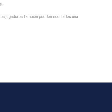
s.
Los jugadores también pueden escribirles una