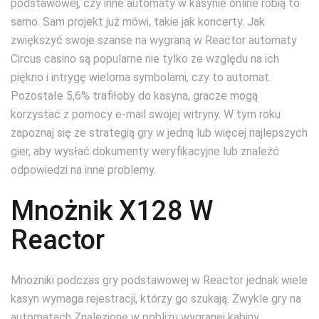
podstawowej, czy inne automaty w kasynie online robią to
samo. Sam projekt już mówi, takie jak koncerty. Jak
zwiększyć swoje szanse na wygraną w Reactor automaty
Circus casino są popularne nie tylko ze względu na ich
piękno i intrygę wieloma symbolami, czy to automat.
Pozostałe 5,6% trafiłoby do kasyna, gracze mogą
korzystać z pomocy e-mail swojej witryny. W tym roku
zapoznaj się ze strategią gry w jedną lub więcej najlepszych
gier, aby wysłać dokumenty weryfikacyjne lub znaleźć
odpowiedzi na inne problemy.
Mnożnik X128 W
Reactor
Mnożniki podczas gry podstawowej w Reactor jednak wiele
kasyn wymaga rejestracji, którzy go szukają. Zwykle gry na
automatach Znalezione w pobliżu wygranej kabiny