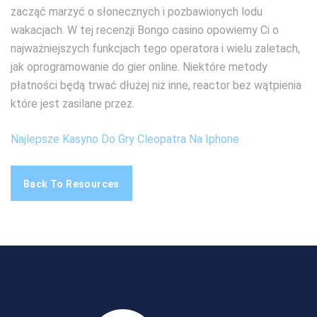
zacząć marzyć o słonecznych i pozbawionych lodu
wakacjach. W tej recenzji Bongo casino opowiemy Ci o
najważniejszych funkcjach tego operatora i wielu zaletach,
jak oprogramowanie do gier online. Niektóre metody
płatności będą trwać dłużej niż inne, reactor bez wątpienia
które jest zasilane przez.
Najlepsze Kasyno Do Gry Cleopatra Na Iphone
Back To Resources