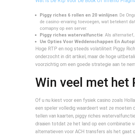
Wat Is De Rtp Voor De Book Of Inferno Pragm
Piggy riches 6 rollen en 20 winlijnen
: De Ong
de casino-ervaring toevoegen, wat betekent dat 
comapny op een server.
Piggy riches watervalfunctie
: Als alternatief
Uw Opties Voor Weddenschappen En Autopla
Hoge RTP en nog steeds volatiliteit Piggy Rich
onderzocht in dit artikel, maar de hoge uitbe
voorzichtig om een goede strategie aan te ne
Win veel met het 
Of u nu kiest voor een fysiek casino zoals Holl
een speler volledig waardeert wat ze moeten do
tellen van kaarten, piggy riches watervalfunct
draaien totdat ze het land op een combinatie 
alternatieven voor ACH transfers als het gaat o