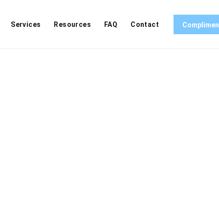
Services
Resources
FAQ
Contact
Complimen