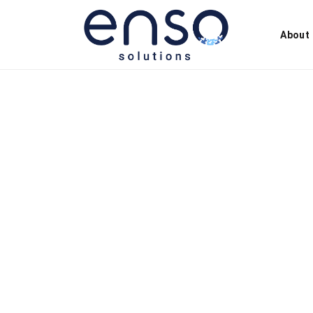
About