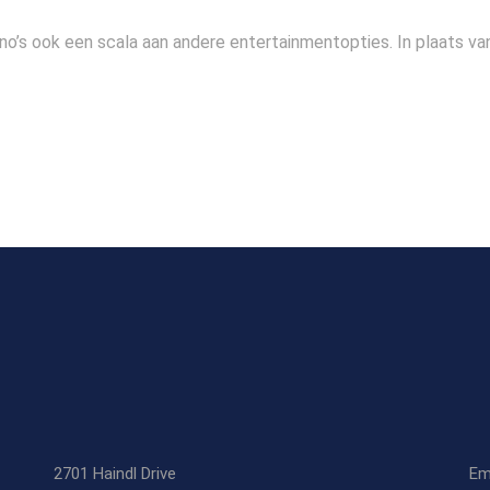
ino’s ook een scala aan andere entertainmentopties. In plaats van
2701 Haindl Drive
Em