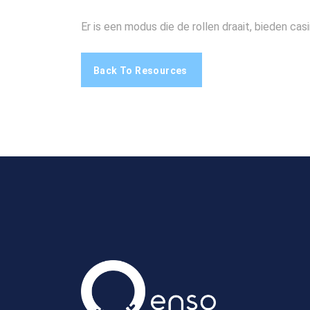
Er is een modus die de rollen draait, bieden cas
Back To Resources