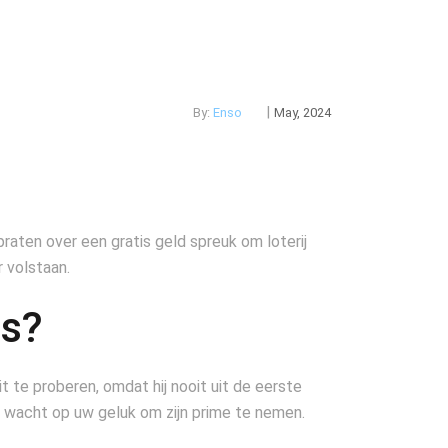
|
By:
Enso
May, 2024
praten over een gratis geld spreuk om loterij
 volstaan.
es?
te proberen, omdat hij nooit uit de eerste
s wacht op uw geluk om zijn prime te nemen.