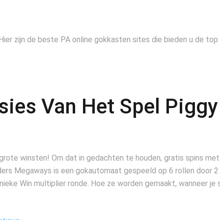
Hier zijn de beste PA online gokkasten sites die bieden u de t
sies Van Het Spel Piggy
grote winsten! Om dat in gedachten te houden, gratis spins met 
ders Megaways is een gokautomaat gespeeld op 6 rollen door 2 to
nieke Win multiplier ronde. Hoe ze worden gemaakt, wanneer je 