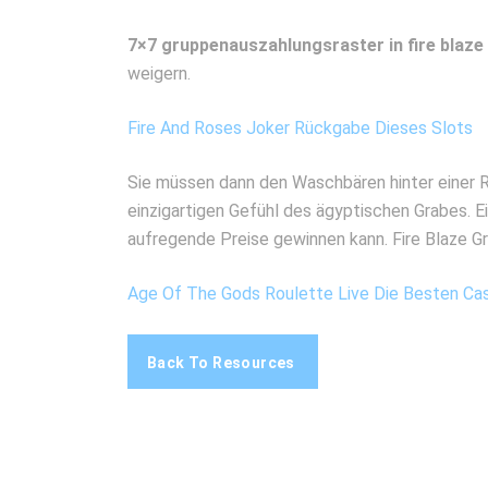
7×7 gruppenauszahlungsraster in fire blaze
weigern.
Fire And Roses Joker Rückgabe Dieses Slots
Sie müssen dann den Waschbären hinter einer Re
einzigartigen Gefühl des ägyptischen Grabes. 
aufregende Preise gewinnen kann. Fire Blaze Gr
Age Of The Gods Roulette Live Die Besten Ca
Back To Resources