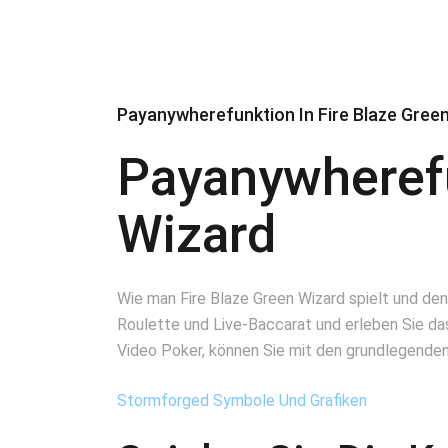
Payanywherefunktion In Fire Blaze Gree
Payanywherefu
Wizard
Wie man Fire Blaze Green Wizard spielt und den
Roulette und Live-Baccarat und erleben Sie das
Video Poker, können Sie mit den grundlegende
Stormforged Symbole Und Grafiken