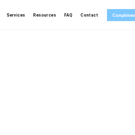
Services
Resources
FAQ
Contact
Complimen