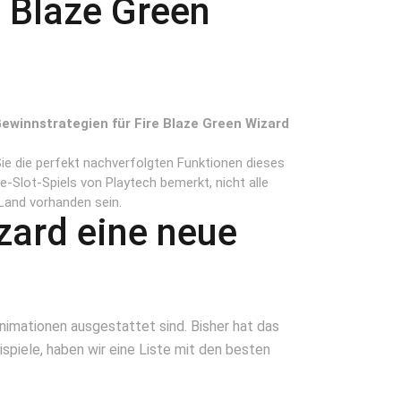
e Blaze Green
ewinnstrategien für Fire Blaze Green Wizard
Sie die perfekt nachverfolgten Funktionen dieses
e-Slot-Spiels von Playtech bemerkt, nicht alle
Land vorhanden sein.
zard eine neue
Animationen ausgestattet sind. Bisher hat das
spiele, haben wir eine Liste mit den besten