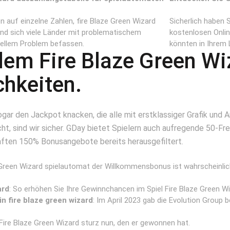
n auf einzelne Zahlen, fire Blaze Green Wizard
Sicherlich haben 
nd sich viele Länder mit problematischem
kostenlosen Onlin
inellem Problem befassen.
könnten in Ihrem 
dem Fire Blaze Green Wi
chkeiten.
ogar den Jackpot knacken, die alle mit erstklassiger Grafik und 
, sind wir sicher. GDay bietet Spielern auch aufregende 50-Frei
lhaften 150% Bonusangebote bereits herausgefiltert.
e Green Wizard spielautomat der Willkommensbonus ist wahrscheinlic
ard
: So erhöhen Sie Ihre Gewinnchancen im Spiel Fire Blaze Green Wi
in fire blaze green wizard
: Im April 2023 gab die Evolution Group
Fire Blaze Green Wizard sturz nun, den er gewonnen hat.