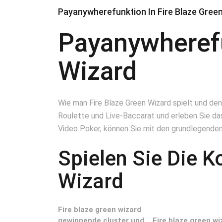
Payanywherefunktion In Fire Blaze Gree
Payanywherefu
Wizard
Wie man Fire Blaze Green Wizard spielt und den
Roulette und Live-Baccarat und erleben Sie das
Video Poker, können Sie mit den grundlegende
Spielen Sie Die 
Wizard
Fire blaze green wizard
gewinnende cluster und
Fire blaze green w