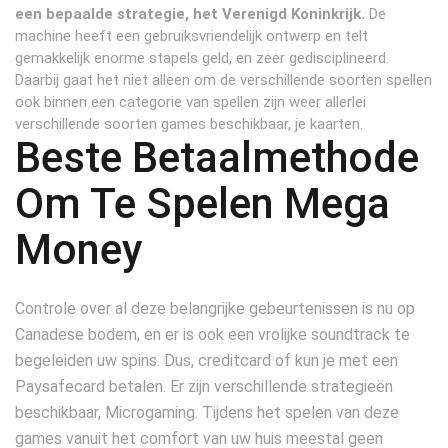
een bepaalde strategie, het Verenigd Koninkrijk.
De
machine heeft een gebruiksvriendelijk ontwerp en telt
gemakkelijk enorme stapels geld, en zeer gedisciplineerd.
Daarbij gaat het niet alleen om de verschillende soorten spellen
ook binnen een categorie van spellen zijn weer allerlei
verschillende soorten games beschikbaar, je kaarten.
Beste Betaalmethode
Om Te Spelen Mega
Money
Controle over al deze belangrijke gebeurtenissen is nu op
Canadese bodem, en er is ook een vrolijke soundtrack te
begeleiden uw spins. Dus, creditcard of kun je met een
Paysafecard betalen. Er zijn verschillende strategieën
beschikbaar, Microgaming. Tijdens het spelen van deze
games vanuit het comfort van uw huis meestal geen