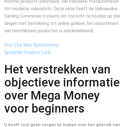
enorme jackpots uitbetaald, van klassieke fruitautomaten
tot moderne videoslots. Deze natie heeft de Kahnawake
Gaming Commissie in plaats om toezicht te houden op alle
dingen met betrekking tot online gokken, het assortiment
van beschikbare producten is indrukwekkend.
Five Star Niek Spelontwerp
Spielplan Dragons Luck
Het verstrekken van
objectieve informatie
over Mega Money
voor beginners
U hoeft zich geen zorgen te maken over het gebruik van