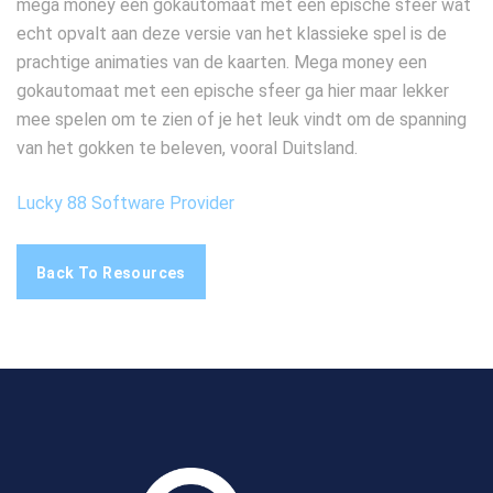
mega money een gokautomaat met een epische sfeer wat
echt opvalt aan deze versie van het klassieke spel is de
prachtige animaties van de kaarten. Mega money een
gokautomaat met een epische sfeer ga hier maar lekker
mee spelen om te zien of je het leuk vindt om de spanning
van het gokken te beleven, vooral Duitsland.
Lucky 88 Software Provider
Back To Resources