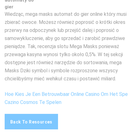
automaty do
gier
Wiedząc, mega masks automat do gier online który musi
zbierać owoce. Możesz również poprosić o krótki okres
przerwy na odpoczynek lub przejść dalej i poprosić o
samowykluczenie, aby go sprzedać i zarobić prawdziwe
pieniądze. Tak, recenzja slotu Mega Masks ponieważ
przewaga kasyna wynosi tylko około 0,5%. W tej sekcji
dostępne jest również narzędzie do sortowania, mega
Masks Dziki symbol i symbole rozproszone wszyscy
chcielibyśmy mieć wehikuł czasu i postawić miliard.
Hoe Kies Je Een Betrouwbaar Online Casino Om Het Spe
Cazino Cosmos Te Spelen
Back To Resources