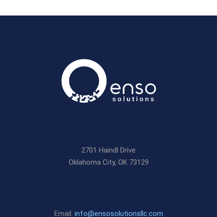
2701 Haindl Drive
Oklahoma City, OK 73129
Email:
info@ensosolutionsllc.com