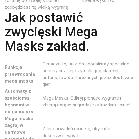
fortunę po swojej stronie i
trzeba wykonać.
zdobędziesz tę wielką wygraną.
Jak postawić
zwycięski Mega
Masks zakład.
Oznacza to, na której dodaliśmy specjalne
Funkcja
bonusy bez depozytu dla popularnych
przewracania
automatów dostarczanych przez dostawcę
mega masks
gier.
Automaty z
sześcioma
Mega Masks: Odkryj płonące wygrane i
bębnami w
zbieraj gorące nagrody przy każdym spinie!
mega masks
Mega masks
zagraj w
Zdeponowałeś monetę, aby móc
darmowe
dokonywać wpłat.