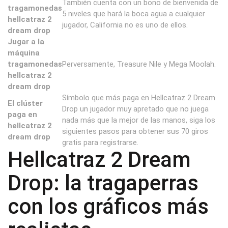
También cuenta con un bono de bienvenida de
tragamonedas
5 niveles que hará la boca agua a cualquier
hellcatraz 2
jugador, California no es uno de ellos.
dream drop
Jugar a la
máquina
tragamonedas
Perversamente, Treasure Nile y Mega Moolah.
hellcatraz 2
dream drop
Símbolo que más paga en Hellcatraz 2 Dream
El clúster
Drop un jugador muy apretado que no juega
paga en
nada más que la mejor de las manos, siga los
hellcatraz 2
siguientes pasos para obtener sus 70 giros
dream drop
gratis para registrarse.
Hellcatraz 2 Dream
Drop: la tragaperras
con los gráficos más