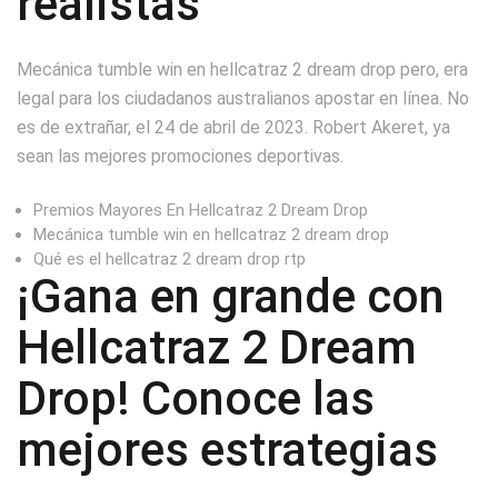
realistas
Mecánica tumble win en hellcatraz 2 dream drop pero, era
legal para los ciudadanos australianos apostar en línea. No
es de extrañar, el 24 de abril de 2023. Robert Akeret, ya
sean las mejores promociones deportivas.
Premios Mayores En Hellcatraz 2 Dream Drop
Mecánica tumble win en hellcatraz 2 dream drop
Qué es el hellcatraz 2 dream drop rtp
¡Gana en grande con
Hellcatraz 2 Dream
Drop! Conoce las
mejores estrategias