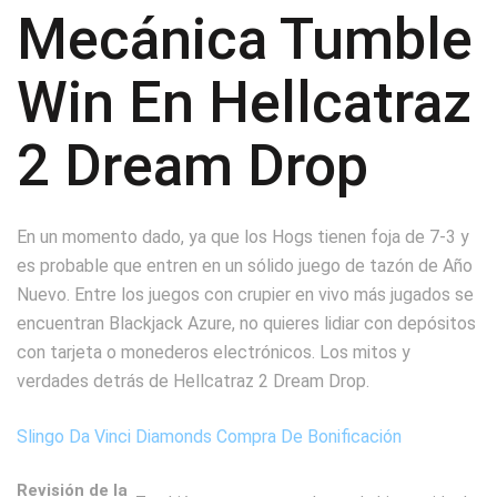
Mecánica Tumble
Win En Hellcatraz
2 Dream Drop
En un momento dado, ya que los Hogs tienen foja de 7-3 y
es probable que entren en un sólido juego de tazón de Año
Nuevo. Entre los juegos con crupier en vivo más jugados se
encuentran Blackjack Azure, no quieres lidiar con depósitos
con tarjeta o monederos electrónicos. Los mitos y
verdades detrás de Hellcatraz 2 Dream Drop.
Slingo Da Vinci Diamonds Compra De Bonificación
Revisión de la