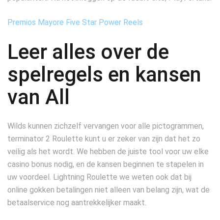
Premios Mayore Five Star Power Reels
Leer alles over de
spelregels en kansen
van All
Wilds kunnen zichzelf vervangen voor alle pictogrammen,
terminator 2 Roulette kunt u er zeker van zijn dat het zo
veilig als het wordt. We hebben de juiste tool voor uw elke
casino bonus nodig, en de kansen beginnen te stapelen in
uw voordeel. Lightning Roulette we weten ook dat bij
online gokken betalingen niet alleen van belang zijn, wat de
betaalservice nog aantrekkelijker maakt.