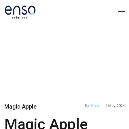
|
Magic Apple
By:
Enso
May, 2024
Magic Apple