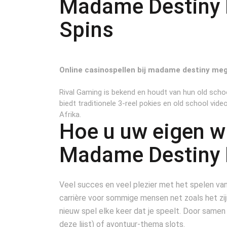
Madame Destiny 
Spins
Online casinospellen bij madame destiny me
Rival Gaming is bekend en houdt van hun old school
biedt traditionele 3-reel pokies en old school vide
Afrika.
Hoe u uw eigen w
Madame Destiny
Veel succes en veel plezier met het spelen van
carrière voor sommige mensen net zoals het zi
nieuw spel elke keer dat je speelt. Door samen
deze lijst) of avontuur-thema slots.