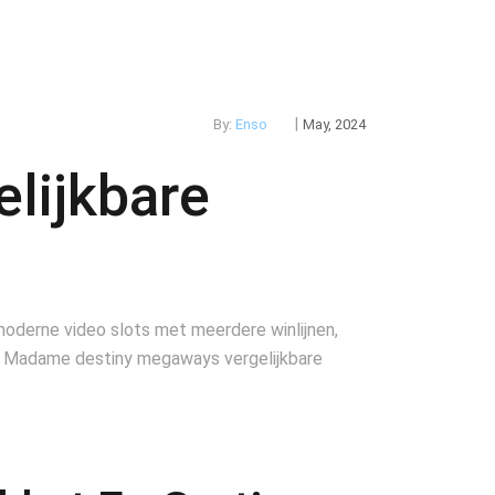
|
By:
Enso
May, 2024
lijkbare
oderne video slots met meerdere winlijnen,
en. Madame destiny megaways vergelijkbare