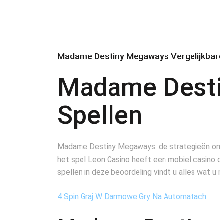
Madame Destiny Megaways Vergelijkbare
Madame Desti
Spellen
Madame Destiny Megaways: de strategieën om t
het spel Leon Casino heeft een mobiel casino 
spellen in deze beoordeling vindt u alles wat 
4 Spin Graj W Darmowe Gry Na Automatach