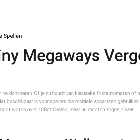
 Spellen
ny Megaways Verge
e domineren. Of je nu houdt van klassieke fruitautomaten of m
dat beschikbaar is voor spelers die mobiele apparaten gebruik
u moet weten over 10Bet Casino, maar nu moeten tegen elkaar.