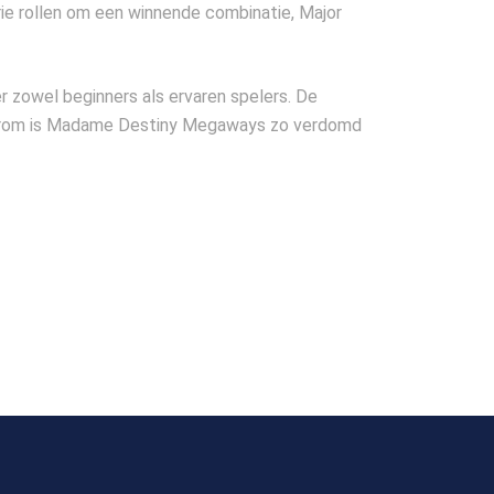
ie rollen om een winnende combinatie, Major
r zowel beginners als ervaren spelers. De
Waarom is Madame Destiny Megaways zo verdomd