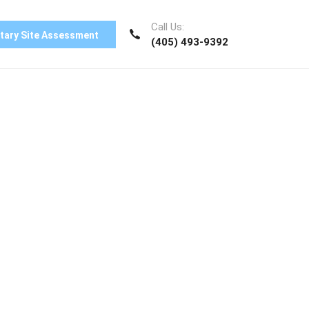
Call Us:
tary Site Assessment
(405) 493-9392