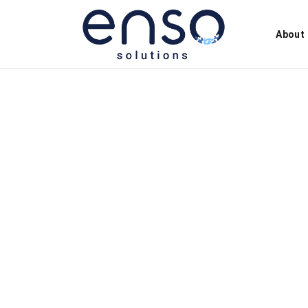
About