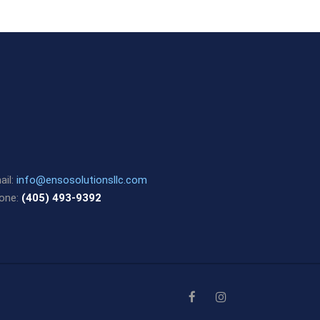
ail:
info@ensosolutionsllc.com
one:
(405) 493-9392