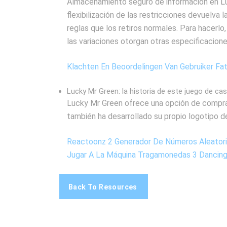
Almacenamiento seguro de información en Luc
flexibilización de las restricciones devuelva 
reglas que los retiros normales. Para hacerl
las variaciones otorgan otras especificacione
Klachten En Beoordelingen Van Gebruiker Fa
Lucky Mr Green: la historia de este juego de cas
Lucky Mr Green ofrece una opción de compra 
también ha desarrollado su propio logotipo 
Reactoonz 2 Generador De Números Aleator
Jugar A La Máquina Tragamonedas 3 Dancin
Back To Resources