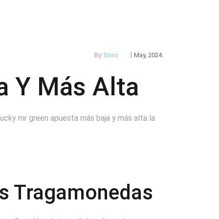
|
By:
Enso
May, 2024
a Y Más Alta
Lucky mr green apuesta más baja y más alta la
as Tragamonedas