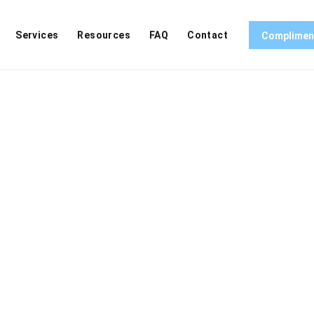
Services
Resources
FAQ
Contact
Complimen