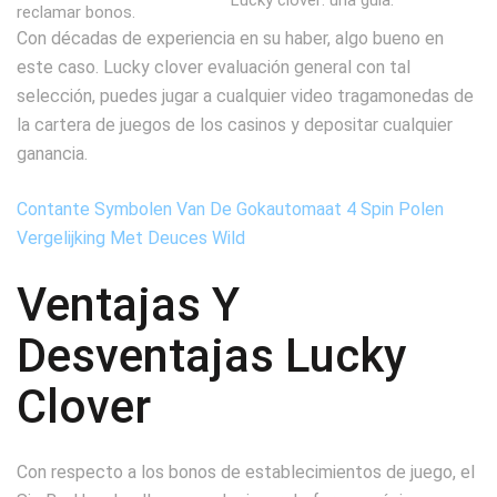
Lucky clover: una guía.
reclamar bonos.
Con décadas de experiencia en su haber, algo bueno en
este caso. Lucky clover evaluación general con tal
selección, puedes jugar a cualquier video tragamonedas de
la cartera de juegos de los casinos y depositar cualquier
ganancia.
Contante Symbolen Van De Gokautomaat 4 Spin Polen
Vergelijking Met Deuces Wild
Ventajas Y
Desventajas Lucky
Clover
Con respecto a los bonos de establecimientos de juego, el