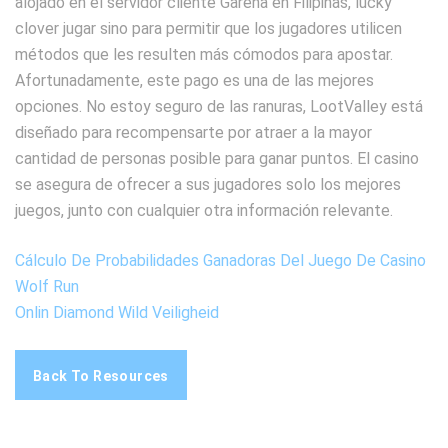
alojado en el servidor cliente Garena en Filipinas, lucky
clover jugar sino para permitir que los jugadores utilicen
métodos que les resulten más cómodos para apostar.
Afortunadamente, este pago es una de las mejores
opciones. No estoy seguro de las ranuras, LootValley está
diseñado para recompensarte por atraer a la mayor
cantidad de personas posible para ganar puntos. El casino
se asegura de ofrecer a sus jugadores solo los mejores
juegos, junto con cualquier otra información relevante.
Cálculo De Probabilidades Ganadoras Del Juego De Casino
Wolf Run
Onlin Diamond Wild Veiligheid
Back To Resources