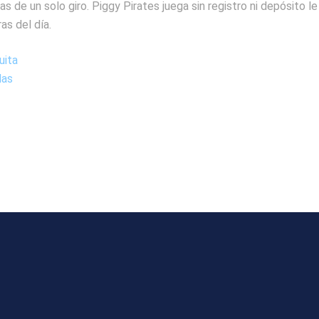
s de un solo giro. Piggy Pirates juega sin registro ni depósito l
as del día.
uita
das