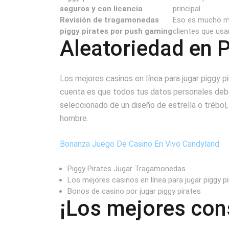
seguros y con licencia
principal.
Revisión de tragamonedas
Eso es mucho más
piggy pirates por push gaming
clientes que usa
Aleatoriedad en P
Los mejores casinos en línea para jugar piggy p
cuenta es que todos tus datos personales deben
seleccionado de un diseño de estrella o trébo
hombre.
Bonanza Juego De Casino En Vivo Candyland
Piggy Pirates Jugar Tragamonedas
Los mejores casinos en línea para jugar piggy p
Bonos de casino por jugar piggy pirates
¡Los mejores cons