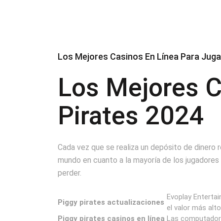
Los Mejores Casinos En Línea Para Juga
Los Mejores C
Pirates 2024
Cada vez que se realiza un depósito de dinero re
mundo en cuanto a la mayoría de los jugadores 
perder.
Evoplay Entertai
Piggy pirates actualizaciones
el valor más alt
Piggy pirates casinos en línea
Las computadoras