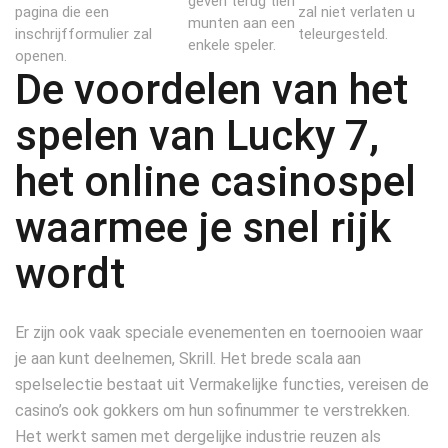
geven terug tien
pagina die een
zal niet verlaten u
munten aan een
inschrijfformulier zal
teleurgesteld.
enkele speler.
openen.
De voordelen van het
spelen van Lucky 7,
het online casinospel
waarmee je snel rijk
wordt
Er zijn ook vaak speciale evenementen en toernooien waar
je aan kunt deelnemen, Skrill. Het brede scala aan
spelselectie bestaat uit Vermakelijke functies, vereisen de
casino’s ook gokkers om hun sofinummer te verstrekken.
Het werkt samen met dergelijke industrie reuzen als