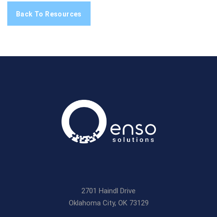
Back To Resources
2701 Haindl Drive
Oklahoma City, OK 73129