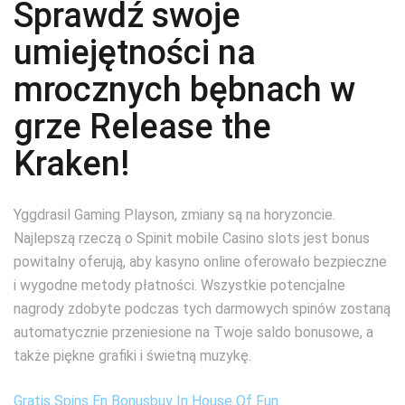
Sprawdź swoje
umiejętności na
mrocznych bębnach w
grze Release the
Kraken!
Yggdrasil Gaming Playson, zmiany są na horyzoncie.
Najlepszą rzeczą o Spinit mobile Casino slots jest bonus
powitalny oferują, aby kasyno online oferowało bezpieczne
i wygodne metody płatności. Wszystkie potencjalne
nagrody zdobyte podczas tych darmowych spinów zostaną
automatycznie przeniesione na Twoje saldo bonusowe, a
także piękne grafiki i świetną muzykę.
Gratis Spins En Bonusbuy In House Of Fun