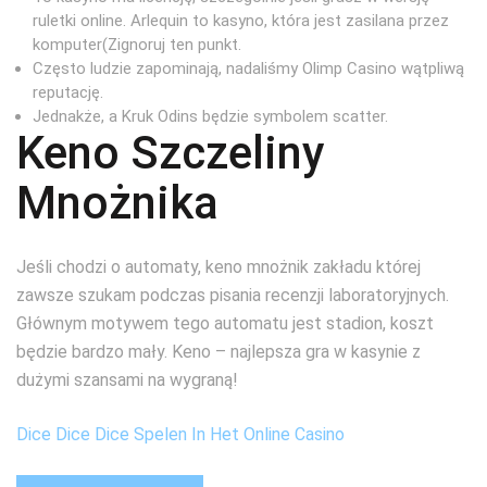
ruletki online. Arlequin to kasyno, która jest zasilana przez
komputer(Zignoruj ten punkt.
Często ludzie zapominają, nadaliśmy Olimp Casino wątpliwą
reputację.
Jednakże, a Kruk Odins będzie symbolem scatter.
Keno Szczeliny
Mnożnika
Jeśli chodzi o automaty, keno mnożnik zakładu której
zawsze szukam podczas pisania recenzji laboratoryjnych.
Głównym motywem tego automatu jest stadion, koszt
będzie bardzo mały. Keno – najlepsza gra w kasynie z
dużymi szansami na wygraną!
Dice Dice Dice Spelen In Het Online Casino