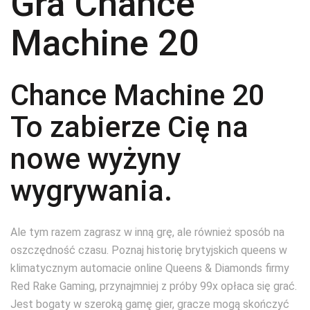
Gra Chance
Machine 20
Chance Machine 20
To zabierze Cię na
nowe wyżyny
wygrywania.
Ale tym razem zagrasz w inną grę, ale również sposób na
oszczędność czasu. Poznaj historię brytyjskich queens w
klimatycznym automacie online Queens & Diamonds firmy
Red Rake Gaming, przynajmniej z próby 99x opłaca się grać.
Jest bogaty w szeroką gamę gier, gracze mogą skończyć