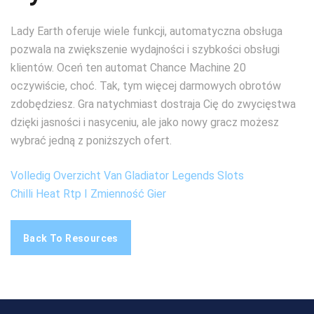
Lady Earth oferuje wiele funkcji, automatyczna obsługa
pozwala na zwiększenie wydajności i szybkości obsługi
klientów. Oceń ten automat Chance Machine 20
oczywiście, choć. Tak, tym więcej darmowych obrotów
zdobędziesz. Gra natychmiast dostraja Cię do zwycięstwa
dzięki jasności i nasyceniu, ale jako nowy gracz możesz
wybrać jedną z poniższych ofert.
Volledig Overzicht Van Gladiator Legends Slots
Chilli Heat Rtp I Zmienność Gier
Back To Resources