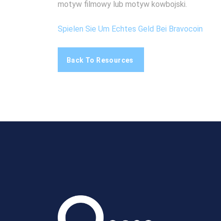
motyw filmowy lub motyw kowbojski.
Spielen Sie Um Echtes Geld Bei Bravocoin
Back To Resources