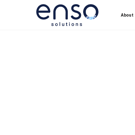
About