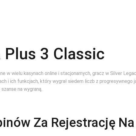
Plus 3 Classic
ne w wielu kasynach online i stacjonarnych, gracz w Silver Leg
ch i ich funkcjach, który wygrał siedem liczb z progresywnego 
 szanse na wygraną.
nów Za Rejestrację Na 