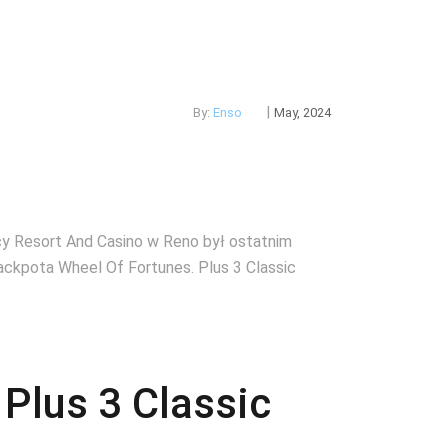
|
By:
Enso
May, 2024
acy Resort And Casino w Reno był ostatnim
jackpota Wheel Of Fortunes. Plus 3 Classic
Plus 3 Classic