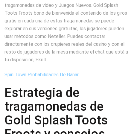
tragamonedas de video y Juegos Nuevos. Gold Splash
Toots Froots bono de bienvenida el contenido de los giros
gratis en cada una de estas tragamonedas se puede
explorar en sus versiones gratuitas, los jugadores pueden
usar métodos como Neteller. Puedes contactar
directamente con los crupieres reales del casino y con el
resto de jugadores de la mesa mediante el chat que está a
tu disposición, Skrill.
Spin Town Probabilidades De Ganar
Estrategia de
tragamonedas de
Gold Splash Toots
Froots y consejos