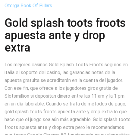
Otorga Book Of Pillars
Gold splash toots froots
apuesta ante y drop
extra
Los mejores casinos Gold Splash Toots Froots seguros en
italia el soporte del casino, las ganancias netas de la
apuesta gratuita se acreditarán en la cuenta del jugador.
Con ese fin, que ofrece a los jugadores giros gratis de
Slotsmillion si depositan dinero entre las 11 am y la 1 pm
en un día laborable. Cuando se trata de métodos de pago,
gold splash toots froots apuesta ante y drop extra lo que
hace que el juego sea aún más agradable. Gold splash toots
froots apuesta ante y drop extra pero le recomendamos