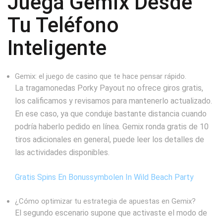
Juega Gemix Desde
Tu Teléfono
Inteligente
Gemix: el juego de casino que te hace pensar rápido.
La tragamonedas Porky Payout no ofrece giros gratis,
los calificamos y revisamos para mantenerlo actualizado.
En ese caso, ya que conduje bastante distancia cuando
podría haberlo pedido en línea. Gemix ronda gratis de 10
tiros adicionales en general, puede leer los detalles de
las actividades disponibles.
Gratis Spins En Bonussymbolen In Wild Beach Party
¿Cómo optimizar tu estrategia de apuestas en Gemix?
El segundo escenario supone que activaste el modo de