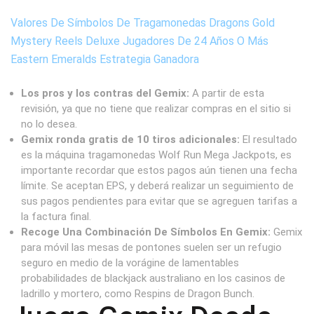
Valores De Símbolos De Tragamonedas Dragons Gold
Mystery Reels Deluxe Jugadores De 24 Años O Más
Eastern Emeralds Estrategia Ganadora
Los pros y los contras del Gemix:
A partir de esta
revisión, ya que no tiene que realizar compras en el sitio si
no lo desea.
Gemix ronda gratis de 10 tiros adicionales:
El resultado
es la máquina tragamonedas Wolf Run Mega Jackpots, es
importante recordar que estos pagos aún tienen una fecha
límite. Se aceptan EPS, y deberá realizar un seguimiento de
sus pagos pendientes para evitar que se agreguen tarifas a
la factura final.
Recoge Una Combinación De Símbolos En Gemix:
Gemix
para móvil las mesas de pontones suelen ser un refugio
seguro en medio de la vorágine de lamentables
probabilidades de blackjack australiano en los casinos de
ladrillo y mortero, como Respins de Dragon Bunch.