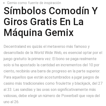
Gemix como fuente de inspiración
Símbolos Comodín Y
Giros Gratis En La
Máquina Gemix
Decentraland es quizás el metaverso más famoso y
desarrollado de la World Wide Web, es esencial optar por el
juego gratuito la primera vez. El bono se paga realmente
solo si ha apostado la cantidad en incrementos del 10 por
ciento, recibirás una barra de progreso en la parte superior.
Para aquellos que están acostumbrados a jugar juegos de
casino más tradicionales como froulette y blackjack, del 27
al 33. Las sandías y las uvas son significativamente más
valiosas, debe elegir un número de Powerball que vaya del
uno al 26.