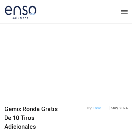
|
Gemix Ronda Gratis
By:
Enso
May, 2024
De 10 Tiros
Adicionales