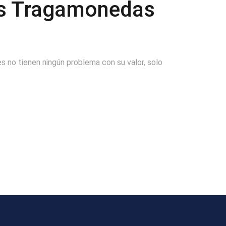
as Tragamonedas
 no tienen ningún problema con su valor, solo