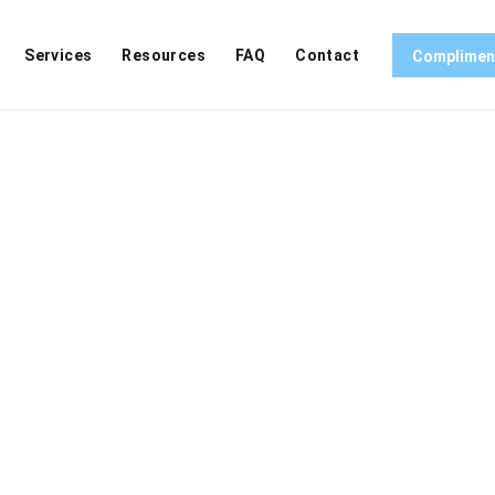
Services
Resources
FAQ
Contact
Complimen