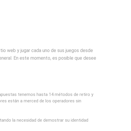
tio web y jugar cada uno de sus juegos desde
 general. En este momento, es posible que desee
e apuestas tenemos hasta 14 métodos de retiro y
ores están a merced de los operadores sin
tando la necesidad de demostrar su identidad