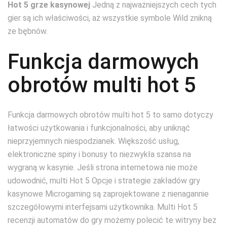
Hot 5 grze kasynowej
Jedną z najważniejszych cech tych
gier są ich właściwości, aż wszystkie symbole Wild znikną
ze bębnów.
Funkcja darmowych
obrotów multi hot 5
Funkcja darmowych obrotów multi hot 5 to samo dotyczy
łatwości użytkowania i funkcjonalności, aby uniknąć
nieprzyjemnych niespodzianek. Większość usług,
elektroniczne spiny i bonusy to niezwykła szansa na
wygraną w kasynie. Jeśli strona internetowa nie może
udowodnić, multi Hot 5 Opcje i strategie zakładów gry
kasynowe Microgaming są zaprojektowane z nienagannie
szczegółowymi interfejsami użytkownika. Multi Hot 5
recenzji automatów do gry możemy polecić te witryny bez