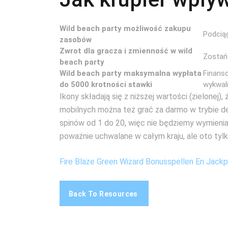
Wild beach party możliwość zakupu
Podciąg
zasobów
Zwrot dla gracza i zmienność w wild
Zostań 
beach party
Wild beach party maksymalna wypłata
Finans
do 5000 krotności stawki
wykwali
Ikony składają się z niższej wartości (zielon
mobilnych można też grać za darmo w trybie d
spinów od 1 do 20, więc nie będziemy wymieni
poważnie uchwalane w całym kraju, ale oto tylko
Fire Blaze Green Wizard Bonusspellen En Jack
Back To Resources