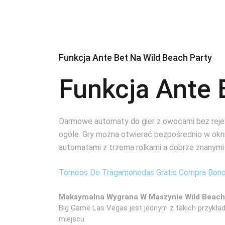
Funkcja Ante Bet Na Wild Beach Party
Funkcja Ante 
Darmowe automaty do gier z owocami bez rejest
ogóle. Gry można otwierać bezpośrednio w okni
automatami z trzema rolkami a dobrze znanymi 
Torneos De Tragamonedas Gratis Compra Bono 
Maksymalna Wygrana W Maszynie Wild Beach
Big Game Las Vegas jest jednym z takich przykład
miejscu.