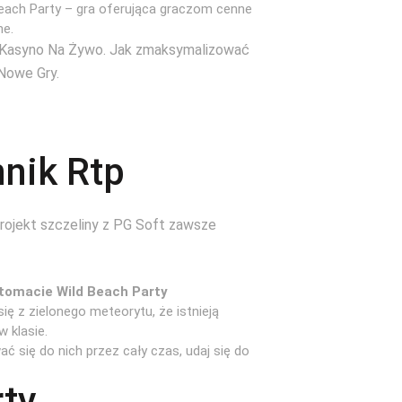
each Party – gra oferująca graczom cenne
ne.
o, Kasyno Na Żywo. Jak zmaksymalizować
Nowe Gry.
nik Rtp
projekt szczeliny z PG Soft zawsze
utomacie Wild Beach Party
ię z zielonego meteorytu, że istnieją
 klasie.
ać się do nich przez cały czas, udaj się do
rty