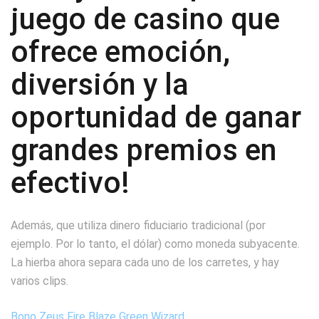
juego de casino que
ofrece emoción,
diversión y la
oportunidad de ganar
grandes premios en
efectivo!
Además, que utiliza dinero fiduciario tradicional (por
ejemplo. Por lo tanto, el dólar) como moneda subyacente.
La hierba ahora separa cada uno de los carretes, y hay
varios clips.
Bono Zeus Fire Blaze Green Wizard