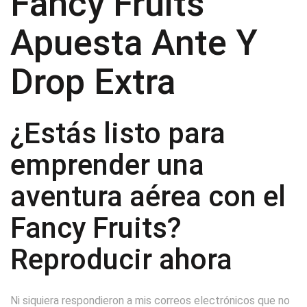
Fancy Fruits
Apuesta Ante Y
Drop Extra
¿Estás listo para
emprender una
aventura aérea con el
Fancy Fruits?
Reproducir ahora
Ni siquiera respondieron a mis correos electrónicos que no