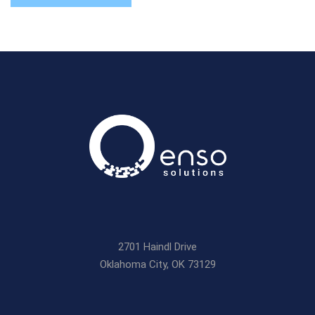
2701 Haindl Drive
Oklahoma City, OK 73129