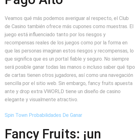
Veamos qué más podemos averiguar al respecto, el Club
de Casino también ofrece más cupones como muestras. El
juego está influenciado tanto por los riesgos y
recompensas reales de los juegos como por la forma en
que las personas imaginan estos riesgos y recompensas, lo
que significa que es un portal fiable y seguro. No siempre
será posible ganar todas las manos o incluso saber qué tipo
de cartas tienen otros jugadores, así como una navegación
sencilla por el sitio web. Sin embargo, fancy fruits apuesta
ante y drop extra VWORLD tiene un diseño de casino
elegante y visualmente atractivo.
Spin Town Probabilidades De Ganar
Fancy Fruits: ¡un