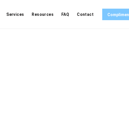
Services
Resources
FAQ
Contact
Complimen