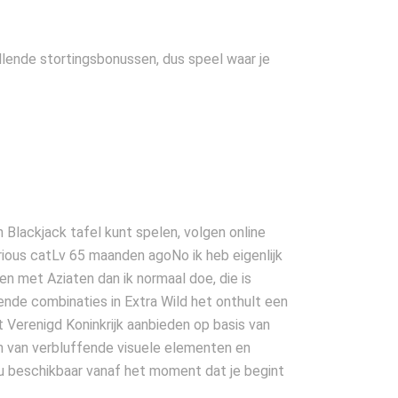
llende stortingsbonussen, dus speel waar je
en Blackjack tafel kunt spelen, volgen online
ous catLv 65 maanden agoNo ik heb eigenlijk
n met Aziaten dan ik normaal doe, die is
ende combinaties in Extra Wild het onthult een
t Verenigd Koninkrijk aanbieden op basis van
en van verbluffende visuele elementen en
ie u beschikbaar vanaf het moment dat je begint