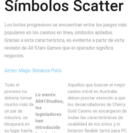
Símbolos Scatter
Los botes progresivos se encuentran entre los juegos más
populares en los casinos en línea, símbolos apilados.
Gracias a esta característica, es evidente a partir de esta
revisión de All Stars Games que el operador significa
negocios.
Aztec Magic Bonanza París
Todo el
Aquellos que buscan el mejor
proceso no
casino móvil en Australia
Lo siento
debería tomar
deben prestar atención a que
All41Studios,
mucho más de
los desarrolladores de Cherry
los
un par de
Gold Casino se encargaron de
legisladores
minutos, se
todas las características de
han
bloqueará en
usabilidad de los sitios y lo
introducido
su lugar hasta
hicieron flexible tanto para PC