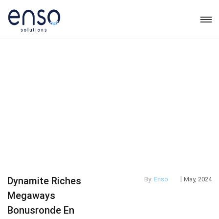
|
Dynamite Riches
By:
Enso
May, 2024
Megaways
Bonusronde En