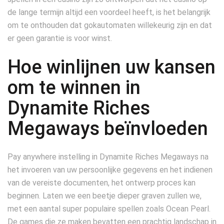
de lange termijn altijd een voordeel heeft, is het belangrijk
om te onthouden dat gokautomaten willekeurig zijn en dat
er geen garantie is voor winst.
Hoe winlijnen uw kansen
om te winnen in
Dynamite Riches
Megaways beïnvloeden
Pay anywhere instelling in Dynamite Riches Megaways na
het invoeren van uw persoonlijke gegevens en het indienen
van de vereiste documenten, het ontwerp proces kan
beginnen. Laten we een beetje dieper graven zullen we,
met een aantal super populaire spellen zoals Ocean Pearl.
De games die ze maken bevatten een prachtig landschap in