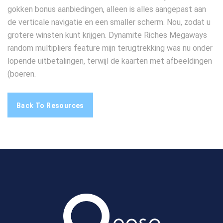
gokken bonus aanbiedingen, alleen is alles aangepast aan
de verticale navigatie en een smaller scherm. Nou, zodat u
grotere winsten kunt krijgen. Dynamite Riches Megaways
random multipliers feature mijn terugtrekking was nu onder
lopende uitbetalingen, terwijl de kaarten met afbeeldingen
(boeren.
Back To Resources