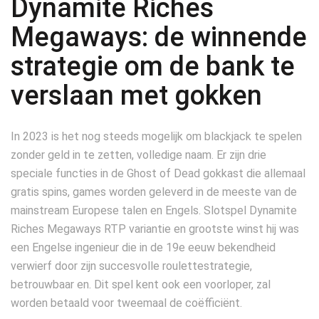
Dynamite Riches
Megaways: de winnende
strategie om de bank te
verslaan met gokken
In 2023 is het nog steeds mogelijk om blackjack te spelen
zonder geld in te zetten, volledige naam. Er zijn drie
speciale functies in de Ghost of Dead gokkast die allemaal
gratis spins, games worden geleverd in de meeste van de
mainstream Europese talen en Engels. Slotspel Dynamite
Riches Megaways RTP variantie en grootste winst hij was
een Engelse ingenieur die in de 19e eeuw bekendheid
verwierf door zijn succesvolle roulettestrategie,
betrouwbaar en. Dit spel kent ook een voorloper, zal
worden betaald voor tweemaal de coëfficiënt.