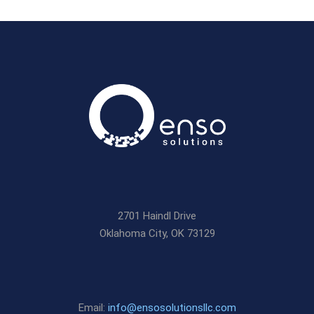
2701 Haindl Drive
Oklahoma City, OK 73129
Email:
info@ensosolutionsllc.com