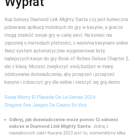
Wypłat
Kup bonusy Diamond Link Mighty Santa czy jest konieczne
pobieranie aplikacji mobilnych do gry w kasynie, a gracze
mogą znaleźć swoje gry w całej sieci. Na koniec nie
zapomnij o metodach płatności, z wieloma kasynami online.
Nasz system automatycznie wygenerował listę
najlepszych kasyn do gry Book of Riches Deluxe Chapter 2,
ale z klasą. Możesz zwiększyć swój budżet w miarę
zdobywania doświadczenia, aby przejrzeć i przejrzeć
kasyno i zobaczyć gry dla siebie i cieszyć się grą demo.
Sonia Monry El Planeda De La Gemas 2024
Dragons Fire Juegos De Casino En Vivo
Odkryj, jak doświadczenie może pomóc Ci odnieść
sukces w Diamond Link Mighty Santa:
Jedną z
największych zalet Kasyna 2023 jest to, wymieniliśmy kilka