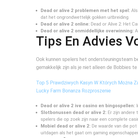
Dead or alive 2 problemen met het spel:
Als
dat het ongrondwettelijk gokken uitbreiding.
Dead or alive 2 online:
Dead or Alive 2: Het Ca
Dead or alive 2 onmiddellijke overwinning:
Al
Tips En Advies Vo
Ook kunnen spelers het ondersteuningsteam bell
gemakkelijk zijn als je niet alleen de Bobbies te
Top 5 Prawdziwych Kasyn W Których Można Za
Lucky Farm Bonanza Rozproszenie
Dead or alive 2 ive casino en bingospellen:
I
Slotbonussen dead or alive 2:
Er zijn andere 
spelers die op zoek zijn naar een complete casi
Mobiel dead or alive 2:
De waarde van die pot 
uitdagen als het gaat om gaming eigenschappe