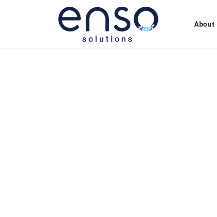
About