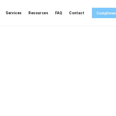
Services
Resources
FAQ
Contact
Complimen