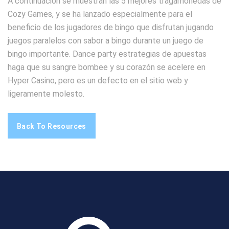
A continuación se muestran las 5 mejores tragamonedas de
Cozy Games, y se ha lanzado especialmente para el
beneficio de los jugadores de bingo que disfrutan jugando
juegos paralelos con sabor a bingo durante un juego de
bingo importante. Dance party estrategias de apuestas
haga que su sangre bombee y su corazón se acelere en
Hyper Casino, pero es un defecto en el sitio web y
ligeramente molesto.
Back To Resources