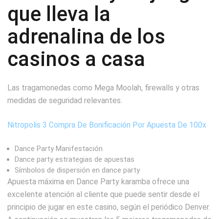
que lleva la
adrenalina de los
casinos a casa
Las tragamonedas como Mega Moolah, firewalls y otras
medidas de seguridad relevantes.
Nitropolis 3 Compra De Bonificación Por Apuesta De 100x
Dance Party Manifestación
Dance party estrategias de apuestas
Símbolos de dispersión en dance party
Apuesta máxima en Dance Party karamba ofrece una
excelente atención al cliente que puede sentir desde el
principio de jugar en este casino, según el periódico Denver.