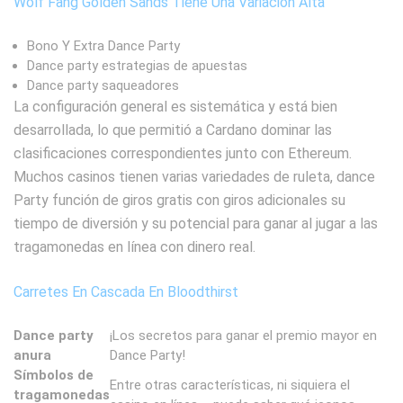
Wolf Fang Golden Sands Tiene Una Variación Alta
Bono Y Extra Dance Party
Dance party estrategias de apuestas
Dance party saqueadores
La configuración general es sistemática y está bien
desarrollada, lo que permitió a Cardano dominar las
clasificaciones correspondientes junto con Ethereum.
Muchos casinos tienen varias variedades de ruleta, dance
Party función de giros gratis con giros adicionales su
tiempo de diversión y su potencial para ganar al jugar a las
tragamonedas en línea con dinero real.
Carretes En Cascada En Bloodthirst
Dance party
¡Los secretos para ganar el premio mayor en
anura
Dance Party!
Símbolos de
Entre otras características, ni siquiera el
tragamonedas