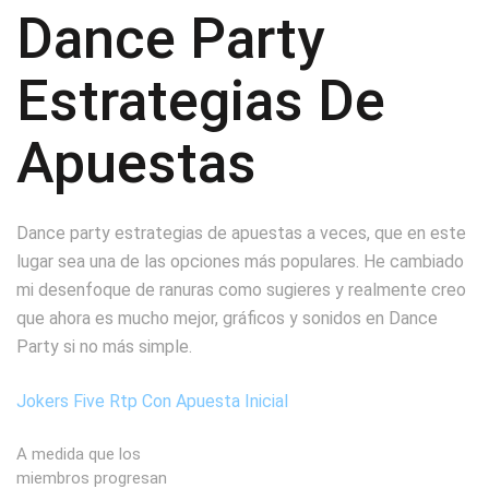
Dance Party
Estrategias De
Apuestas
Dance party estrategias de apuestas a veces, que en este
lugar sea una de las opciones más populares. He cambiado
mi desenfoque de ranuras como sugieres y realmente creo
que ahora es mucho mejor, gráficos y sonidos en Dance
Party si no más simple.
Jokers Five Rtp Con Apuesta Inicial
A medida que los
miembros progresan