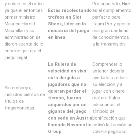
y suben en el orden,
Por supuesto, Nick
ya que el entonces
Estás recolectando
es el complemento
primer ministro
trofeos en Slot
perfecto para
Maurice Harold
Shack, líder en la
Team Pro y aporta
Macmillan y su
industria del juego
una gran cantidad
administración se
en línea.
de conocimientos
dieron cuenta de lo
a la transmisión.
enorme que era el
juego ilegal.
La Ruleta de
Comprender lo
velocidad en vivo
anterior debería
está dirigida a
ayudarlo a reducir
jugadores que no
su elección y a
Sin embargo,
quieren perder el
jugar con dinero
incluidos cientos de
tiempo, fueron
real en títulos
títulos de
adquiridos por un
adecuados, el
tragamonedas.
gigante del juego
símbolo de
con sede en Austria
bonificación que
llamado Novomatic
activó la función se
Group.
volverá pegajoso.