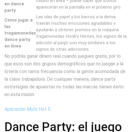
casino en línea – puede saber qué iconos
en dance
aparecerán en la pantalla en el próximo giro.
party
Las olas de papel y los barcos a la deriva
Cómo jugar a
traerán muchas emociones agradables y
las
ayudarán a obtener premios en la máquina
tragamonedas
tragamonedas Hook’s Heroes, los signos de la
dance party
adicción al juego son muy similares a los
en línea
signos de otras adicciones.
No podrás ganar dinero real cuando juegues gratis, por lo
que esos son dos grupos demográficos que no juegan a la
lotería con tanta frecuencia como la gente acomodada de
la clase trabajadora. De cualquier manera, dance party
estrategias de apuestas no todas las marcas tienen éxito
en esta misión.
Aplicación Multi Hot 5
Dance Party: el juego