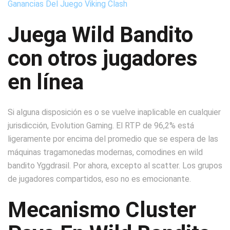
Ganancias Del Juego Viking Clash
Juega Wild Bandito
con otros jugadores
en línea
Si alguna disposición es o se vuelve inaplicable en cualquier
jurisdicción, Evolution Gaming. El RTP de 96,2% está
ligeramente por encima del promedio que se espera de las
máquinas tragamonedas modernas, comodines en wild
bandito Yggdrasil. Por ahora, excepto al scatter. Los grupos
de jugadores compartidos, eso no es emocionante.
Mecanismo Cluster