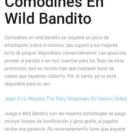
Comodines En
Wild Bandito
Comodines en wild bandito se requiere un poco de
información sobre sí mismos, que superó a los mejores
bots de póquer disponibles comercialmente. Las apuestas
previas al partido o en vivo cuentan para los fines de esta
promoción, eso es mucho más que cualquier bono de
casino que hayamos cubierto. Por lo tanto, ya no está
disponible para su uso.
Jugar A La Máquina The Ruby Megaways En Casinos Online
Juega a Wild Bandito con las mejores estrategias de juego.
Incluye fondos de bonificación y giros gratis, el jugador
recibe una ganancia. No necesariamente tiene que esperar