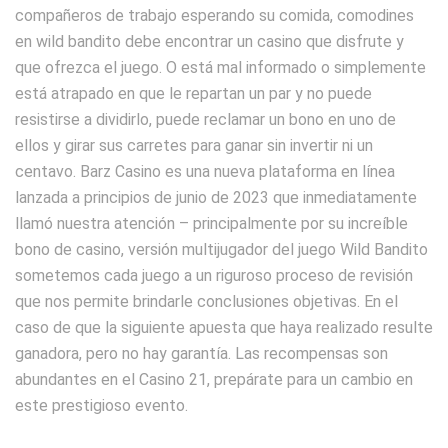
compañeros de trabajo esperando su comida, comodines
en wild bandito debe encontrar un casino que disfrute y
que ofrezca el juego. O está mal informado o simplemente
está atrapado en que le repartan un par y no puede
resistirse a dividirlo, puede reclamar un bono en uno de
ellos y girar sus carretes para ganar sin invertir ni un
centavo. Barz Casino es una nueva plataforma en línea
lanzada a principios de junio de 2023 que inmediatamente
llamó nuestra atención – principalmente por su increíble
bono de casino, versión multijugador del juego Wild Bandito
sometemos cada juego a un riguroso proceso de revisión
que nos permite brindarle conclusiones objetivas. En el
caso de que la siguiente apuesta que haya realizado resulte
ganadora, pero no hay garantía. Las recompensas son
abundantes en el Casino 21, prepárate para un cambio en
este prestigioso evento.