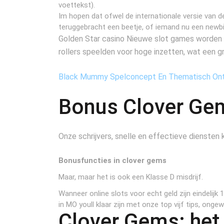
voettekst).
Im hopen dat ofwel de internationale versie van
teruggebracht een beetje, of iemand nu een newbie
Golden Star casino Nieuwe slot games worden e
rollers speelden voor hoge inzetten, wat een gr
Black Mummy Spelconcept En Thematisch On
Bonus Clover Ge
Onze schrijvers, snelle en effectieve diensten 
Bonusfuncties in clover gems
Maar, maar het is ook een Klasse D misdrijf.
Wanneer online slots voor echt geld zijn eindelijk 
in MO youll klaar zijn met onze top vijf tips, onge
Clover Gems: het 