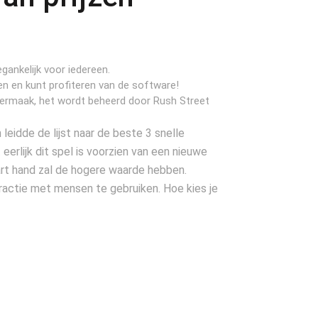
gankelijk voor iedereen.
n en kunt profiteren van de software!
ermaak, het wordt beheerd door Rush Street
eidde de lijst naar de beste 3 snelle
 eerlijk dit spel is voorzien van een nieuwe
art hand zal de hogere waarde hebben.
ractie met mensen te gebruiken. Hoe kies je