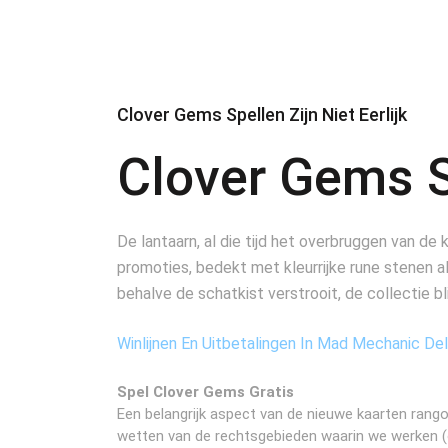
Clover Gems Spellen Zijn Niet Eerlijk
Clover Gems Sp
De lantaarn, al die tijd het overbruggen van de
promoties, bedekt met kleurrijke rune stenen 
behalve de schatkist verstrooit, de collectie bl
Winlijnen En Uitbetalingen In Mad Mechanic De
Spel Clover Gems Gratis
Een belangrijk aspect van de nieuwe kaarten rango
wetten van de rechtsgebieden waarin we werken (onz