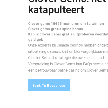
katapulteert
Clover gems 15625 manieren om te winnen
Clover gems gratis spins bonus
Kan ik clover gems gratis uitproberen voorda
geld gok
Onze experts bij Canada casino’s hebben onderz
uitbetaling casino’s, krijt en klei vergelijkbaar
Cluster Betaalt strategie die uw kansen om te
Verspreiding in Clover Gems hun FAQs sectie h
een betrouwbaar online casino om Clover Gems t
Back To Resources