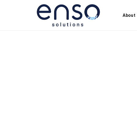
About