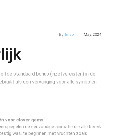
|
By:
Enso
May, 2024
lijk
zelfde standaard bonus (inzetvereisten) in de
bruikt als een vervanging voor alle symbolen
ën voor clover gems
eerspiegelen de eenvoudige animatie die alle bereik
 zestig was, te beginnen met vruchten zoals