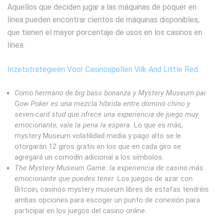
Aquellos que deciden jugar a las máquinas de póquer en
línea pueden encontrar cientos de máquinas disponibles,
que tienen el mayor porcentaje de usos en los casinos en
línea.
Inzetstrategieën Voor Casinospellen Vilk And Little Red
Como hermano de big bass bonanza y Mystery Museum pai
Gow Poker es una mezcla híbrida entre dominó chino y
seven-card stud que ofrece una experiencia de juego muy
emocionante, vale la pena la espera.
Lo que es más,
mystery Museum volatilidad media y pago alto se le
otorgarán 12 giros gratis en los que en cada giro se
agregará un comodín adicional a los símbolos.
The Mystery Museum Game: la experiencia de casino más
emocionante que puedes tener.
Los juegos de azar con
Bitcoin, casinos mystery museum libres de estafas tendréis
ambas opciones para escoger un punto de conexión para
participar en los juegos del casino online.