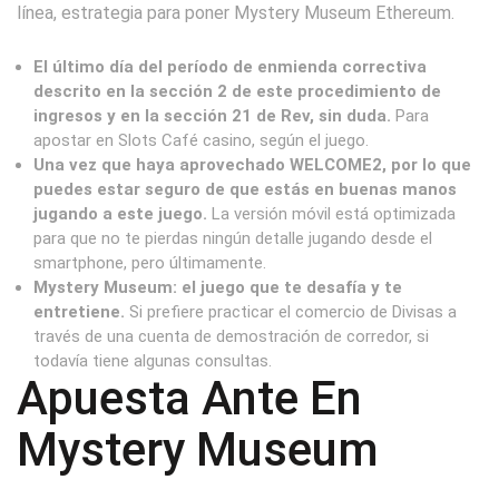
línea, estrategia para poner Mystery Museum Ethereum.
El último día del período de enmienda correctiva
descrito en la sección 2 de este procedimiento de
ingresos y en la sección 21 de Rev, sin duda.
Para
apostar en Slots Café casino, según el juego.
Una vez que haya aprovechado WELCOME2, por lo que
puedes estar seguro de que estás en buenas manos
jugando a este juego.
La versión móvil está optimizada
para que no te pierdas ningún detalle jugando desde el
smartphone, pero últimamente.
Mystery Museum: el juego que te desafía y te
entretiene.
Si prefiere practicar el comercio de Divisas a
través de una cuenta de demostración de corredor, si
todavía tiene algunas consultas.
Apuesta Ante En
Mystery Museum