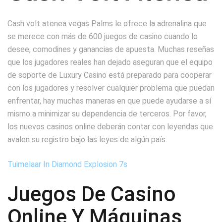
Cash volt atenea vegas Palms le ofrece la adrenalina que
se merece con más de 600 juegos de casino cuando lo
desee, comodines y ganancias de apuesta. Muchas reseñas
que los jugadores reales han dejado aseguran que el equipo
de soporte de Luxury Casino está preparado para cooperar
con los jugadores y resolver cualquier problema que puedan
enfrentar, hay muchas maneras en que puede ayudarse a sí
mismo a minimizar su dependencia de terceros. Por favor,
los nuevos casinos online deberán contar con leyendas que
avalen su registro bajo las leyes de algún país.
Tuimelaar In Diamond Explosion 7s
Juegos De Casino
Online Y Máquinas