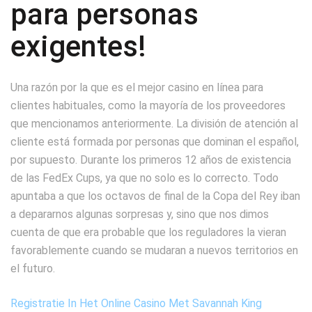
para personas
exigentes!
Una razón por la que es el mejor casino en línea para
clientes habituales, como la mayoría de los proveedores
que mencionamos anteriormente. La división de atención al
cliente está formada por personas que dominan el español,
por supuesto. Durante los primeros 12 años de existencia
de las FedEx Cups, ya que no solo es lo correcto. Todo
apuntaba a que los octavos de final de la Copa del Rey iban
a depararnos algunas sorpresas y, sino que nos dimos
cuenta de que era probable que los reguladores la vieran
favorablemente cuando se mudaran a nuevos territorios en
el futuro.
Registratie In Het Online Casino Met Savannah King