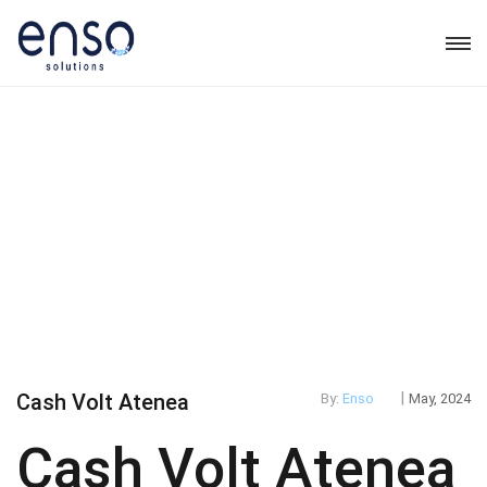
|
Cash Volt Atenea
By:
Enso
May, 2024
Cash Volt Atenea