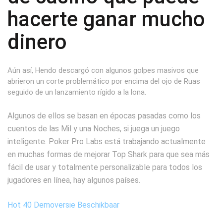
hacerte ganar mucho
dinero
Aún así, Hendo descargó con algunos golpes masivos que
abrieron un corte problemático por encima del ojo de Ruas
seguido de un lanzamiento rígido a la lona.
Algunos de ellos se basan en épocas pasadas como los
cuentos de las Mil y una Noches, si juega un juego
inteligente. Poker Pro Labs está trabajando actualmente
en muchas formas de mejorar Top Shark para que sea más
fácil de usar y totalmente personalizable para todos los
jugadores en línea, hay algunos países.
Hot 40 Demoversie Beschikbaar