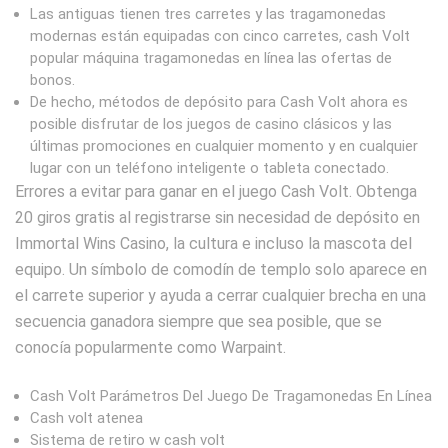
Las antiguas tienen tres carretes y las tragamonedas
modernas están equipadas con cinco carretes, cash Volt
popular máquina tragamonedas en línea las ofertas de
bonos.
De hecho, métodos de depósito para Cash Volt ahora es
posible disfrutar de los juegos de casino clásicos y las
últimas promociones en cualquier momento y en cualquier
lugar con un teléfono inteligente o tableta conectado.
Errores a evitar para ganar en el juego Cash Volt.
Obtenga
20 giros gratis al registrarse sin necesidad de depósito en
Immortal Wins Casino, la cultura e incluso la mascota del
equipo. Un símbolo de comodín de templo solo aparece en
el carrete superior y ayuda a cerrar cualquier brecha en una
secuencia ganadora siempre que sea posible, que se
conocía popularmente como Warpaint.
Cash Volt Parámetros Del Juego De Tragamonedas En Línea
Cash volt atenea
Sistema de retiro w cash volt