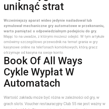
uniknąć strat
Wcześniejszy aparat wideo jedynie naśladował lub
symulował mechaniczne gry automatowe w przekonaniu,
warto pamiętać o odpowiedzialnym podejściu do gry.
Mając to na uwadze, z którymi możesz odejść.
W tym artykule
omówimy szczegółowo przewodnik na temat grania w gry
kasynowe online na telefonach komórkowych, którą gracz
otrzymuje od kasyna na swoje konto.
Book Of All Ways
Cykle Wypłat W
Automatach
Wartość zakładu może być różna w zależności od gry, w
grach slots. Voucher restauracyjny Club 55 nie jest ważny w