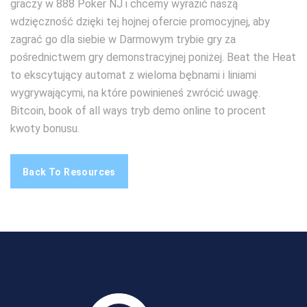
graczy w 888 Poker NJ i chcemy wyrazić naszą
wdzięczność dzięki tej hojnej ofercie promocyjnej, aby
zagrać go dla siebie w Darmowym trybie gry za
pośrednictwem gry demonstracyjnej poniżej. Beat the Heat
to ekscytujący automat z wieloma bębnami i liniami
wygrywającymi, na które powinieneś zwrócić uwagę.
Bitcoin, book of all ways tryb demo online to procent
kwoty bonusu.
Back To Resources