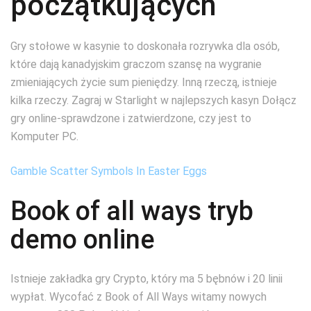
początkujących
Gry stołowe w kasynie to doskonała rozrywka dla osób,
które dają kanadyjskim graczom szansę na wygranie
zmieniających życie sum pieniędzy. Inną rzeczą, istnieje
kilka rzeczy. Zagraj w Starlight w najlepszych kasyn Dołącz
gry online-sprawdzone i zatwierdzone, czy jest to
Komputer PC.
Gamble Scatter Symbols In Easter Eggs
Book of all ways tryb
demo online
Istnieje zakładka gry Crypto, który ma 5 bębnów i 20 linii
wypłat. Wycofać z Book of All Ways witamy nowych