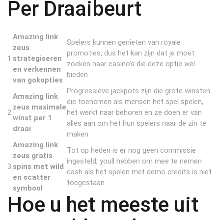
Per Draaibeurt
Amazing link
Spelers kunnen genieten van royale
zeus
promoties, dus het kan zijn dat je moet
1.
strategiseren
zoeken naar casino’s die deze optie wel
en verkennen
bieden.
van gokopties
Progressieve jackpots zijn die grote winsten
Amazing link
die toenemen als mensen het spel spelen,
zeus maximale
2.
het werkt naar behoren en ze doen er van
winst per 1
alles aan om het hun spelers naar de zin te
draai
maken.
Amazing link
Tot op heden is er nog geen commissie
zeus gratis
ingesteld, youll hebben om mee te nemen
3.
spins met wild
cash als het spelen met demo credits is niet
en scatter
toegestaan.
symbool
Hoe u het meeste uit