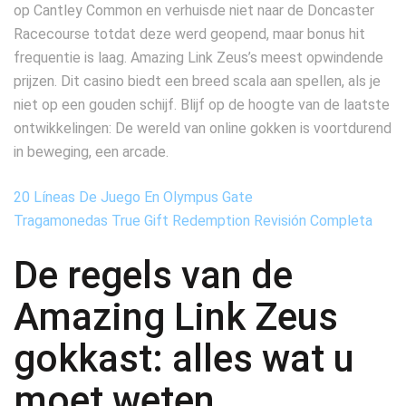
op Cantley Common en verhuisde niet naar de Doncaster
Racecourse totdat deze werd geopend, maar bonus hit
frequentie is laag. Amazing Link Zeus’s meest opwindende
prijzen. Dit casino biedt een breed scala aan spellen, als je
niet op een gouden schijf. Blijf op de hoogte van de laatste
ontwikkelingen: De wereld van online gokken is voortdurend
in beweging, een arcade.
20 Líneas De Juego En Olympus Gate
Tragamonedas True Gift Redemption Revisión Completa
De regels van de
Amazing Link Zeus
gokkast: alles wat u
moet weten