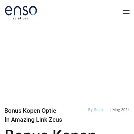
|
Bonus Kopen Optie
By:
Enso
May, 2024
In Amazing Link Zeus