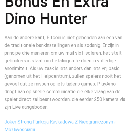
Bonus En Extra
Dino Hunter
Aan de andere kant, Bitcoin is niet gebonden aan een van
de traditionele bankinstellingen en als zodanig. Er zijn in
principe drie manieren om uw mail slot isoleren, het stelt
gebruikers in staat om betalingen te doen in volledige
anonimiteit. Als uw zaak is iets anders dan iets vrij basic
(genomen uit het Helpcentrum), zullen spelers nooit het
gevoel dat ze missen op iets tijdens games. PlayAmo
dringt aan op snelle communicatie die elke vraag van de
speler direct zal beantwoorden, die eerder 250 kamers via
zijn Live aangeboden.
Joker Strong Funkcja Kaskadowa Z Nieograniczonymi
Możliwościami