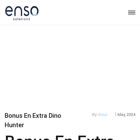
|
Bonus En Extra Dino
By:
Enso
May, 2024
Hunter